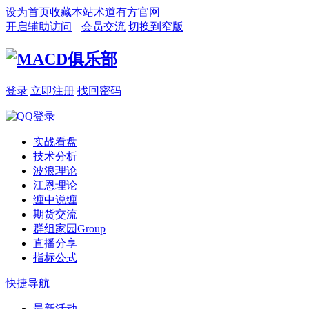
设为首页
收藏本站
术道有方官网
开启辅助访问
会员交流
切换到窄版
登录
立即注册
找回密码
实战看盘
技术分析
波浪理论
江恩理论
缠中说缠
期货交流
群组家园
Group
直播分享
指标公式
快捷导航
最新活动