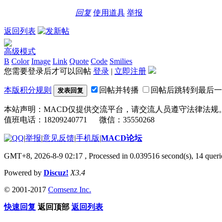
回复
使用道具
举报
返回列表
高级模式
B
Color
Image
Link
Quote
Code
Smilies
您需要登录后才可以回帖
登录
|
立即注册
本版积分规则
回帖并转播
回帖后跳转到最后一
发表回复
本站声明：MACD仅提供交流平台，请交流人员遵守法律法规
值班电话：18209240771 微信：35550268
|
举报
|
意见反馈
|
手机版
|
MACD论坛
GMT+8, 2026-8-9 02:17
, Processed in 0.039516 second(s), 14 que
Powered by
Discuz!
X3.4
© 2001-2017
Comsenz Inc.
快速回复
返回顶部
返回列表