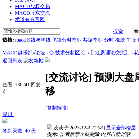
MACD股权交易
MACD股东交流
术道有方官网
搜索
搜
热搜:
macd
K线与均线
飞狐分时指标
共振指标
分时
橡胶
牛股
MACD俱乐部
»
论坛
›
◇ 技术分析区 ◇
›
〖江恩理论交流〗
›
花
返回列表
[交流讨论]
预测大盘
查看:
136241
|
回复:
移
2
[复制链接]
易川-
发表于 2023-12-4 21:08
|
显示全部楼层
签到天数: 40 天
提示:
作者被禁止或删除 内容自动屏蔽