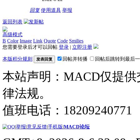
回复
使用道具
举报
返回列表
高级模式
B
Color
Image
Link
Quote
Code
Smilies
您需要登录后才可以回帖
登录
|
立即注册
本版积分规则
回帖并转播
回帖后跳转到最后一
发表回复
本站声明：MACD仅提
律法规。
值班电话：18209240771
|
举报
|
意见反馈
|
手机版
|
MACD论坛