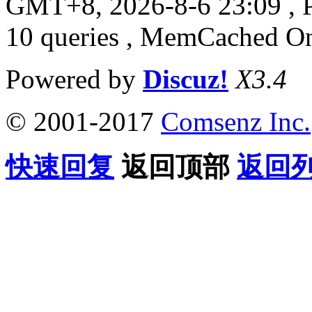
GMT+8, 2026-8-6 23:09
, 
10 queries , MemCached O
Powered by
Discuz!
X3.4
© 2001-2017
Comsenz Inc.
快速回复
返回顶部
返回