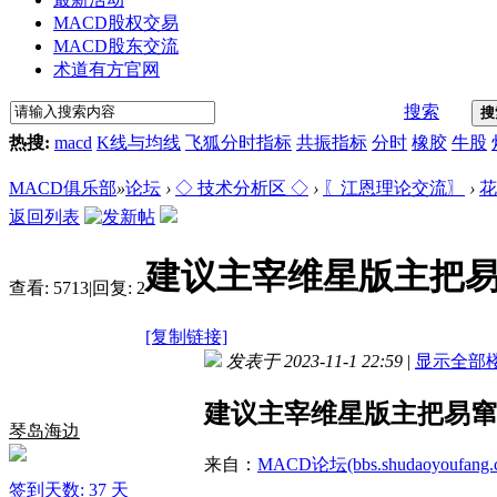
MACD股权交易
MACD股东交流
术道有方官网
搜索
搜
热搜:
macd
K线与均线
飞狐分时指标
共振指标
分时
橡胶
牛股
MACD俱乐部
»
论坛
›
◇ 技术分析区 ◇
›
〖江恩理论交流〗
›
花
返回列表
建议主宰维星版主把
查看:
5713
|
回复:
2
[复制链接]
发表于 2023-11-1 22:59
|
显示全部
建议主宰维星版主把易窜
琴岛海边
来自：
MACD论坛(bbs.shudaoyoufang.
签到天数: 37 天