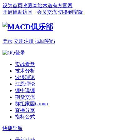
设为首页
收藏本站
术道有方官网
开启辅助访问
会员交流
切换到窄版
登录
立即注册
找回密码
实战看盘
技术分析
波浪理论
江恩理论
缠中说缠
期货交流
群组家园
Group
直播分享
指标公式
快捷导航
最新活动