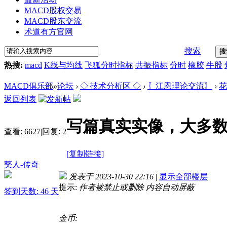
MACD股权交易
MACD股东交流
术道有方官网
搜索
搜
热搜:
macd
K线与均线
飞狐分时指标
共振指标
分时
橡胶
牛股
MACD俱乐部
»
论坛
›
◇ 技术分析区 ◇
›
〖江恩理论交流〗
›
花
返回列表
写篇真实实像，大多
查看:
6627
|
回复:
2
[复制链接]
僰人-传奇
发表于 2023-10-30 22:16
|
显示全部楼层
提示:
作者被禁止或删除 内容自动屏蔽
签到天数: 46 天
金币: