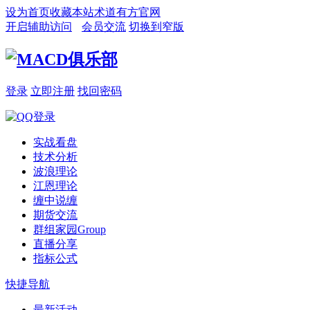
设为首页
收藏本站
术道有方官网
开启辅助访问
会员交流
切换到窄版
登录
立即注册
找回密码
实战看盘
技术分析
波浪理论
江恩理论
缠中说缠
期货交流
群组家园
Group
直播分享
指标公式
快捷导航
最新活动