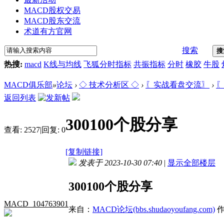
MACD股权交易
MACD股东交流
术道有方官网
搜索
搜
热搜:
macd
K线与均线
飞狐分时指标
共振指标
分时
橡胶
牛股
MACD俱乐部
»
论坛
›
◇ 技术分析区 ◇
›
〖实战看盘交流〗
›
〖
返回列表
300100个股分享
查看:
2527
|
回复:
0
[复制链接]
发表于 2023-10-30 07:40
|
显示全部楼层
300100个股分享
MACD_104763901
来自：
MACD论坛(bbs.shudaoyoufang.com)
作