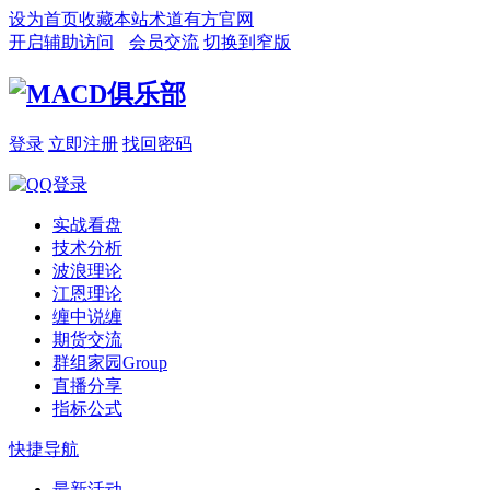
设为首页
收藏本站
术道有方官网
开启辅助访问
会员交流
切换到窄版
登录
立即注册
找回密码
实战看盘
技术分析
波浪理论
江恩理论
缠中说缠
期货交流
群组家园
Group
直播分享
指标公式
快捷导航
最新活动