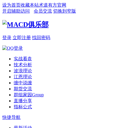
设为首页
收藏本站
术道有方官网
开启辅助访问
会员交流
切换到窄版
登录
立即注册
找回密码
实战看盘
技术分析
波浪理论
江恩理论
缠中说缠
期货交流
群组家园
Group
直播分享
指标公式
快捷导航
最新活动