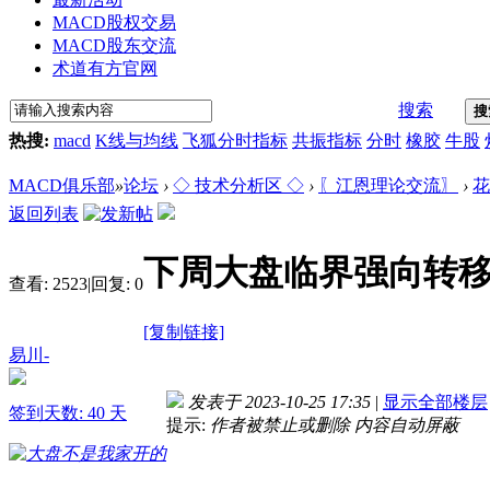
MACD股权交易
MACD股东交流
术道有方官网
搜索
搜
热搜:
macd
K线与均线
飞狐分时指标
共振指标
分时
橡胶
牛股
MACD俱乐部
»
论坛
›
◇ 技术分析区 ◇
›
〖江恩理论交流〗
›
花
返回列表
下周大盘临界强向转
查看:
2523
|
回复:
0
[复制链接]
易川-
发表于 2023-10-25 17:35
|
显示全部楼层
签到天数: 40 天
提示:
作者被禁止或删除 内容自动屏蔽