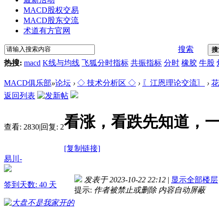
MACD股权交易
MACD股东交流
术道有方官网
搜索
搜
热搜:
macd
K线与均线
飞狐分时指标
共振指标
分时
橡胶
牛股
MACD俱乐部
»
论坛
›
◇ 技术分析区 ◇
›
〖江恩理论交流〗
›
花
返回列表
看涨，看跌先知道，
查看:
2830
|
回复:
2
[复制链接]
易川-
发表于 2023-10-22 22:12
|
显示全部楼层
签到天数: 40 天
提示:
作者被禁止或删除 内容自动屏蔽