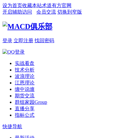
设为首页
收藏本站
术道有方官网
开启辅助访问
会员交流
切换到窄版
登录
立即注册
找回密码
实战看盘
技术分析
波浪理论
江恩理论
缠中说缠
期货交流
群组家园
Group
直播分享
指标公式
快捷导航
最新活动