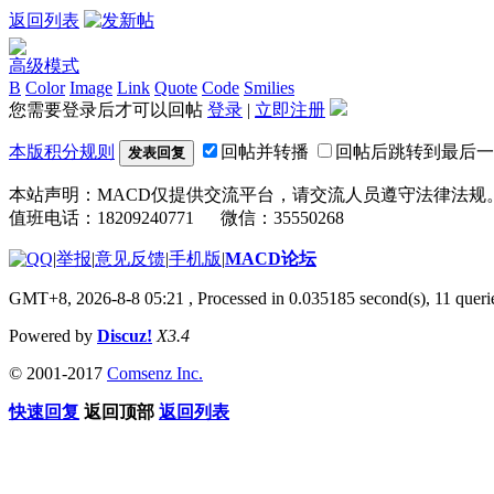
返回列表
高级模式
B
Color
Image
Link
Quote
Code
Smilies
您需要登录后才可以回帖
登录
|
立即注册
本版积分规则
回帖并转播
回帖后跳转到最后一
发表回复
本站声明：MACD仅提供交流平台，请交流人员遵守法律法规
值班电话：18209240771 微信：35550268
|
举报
|
意见反馈
|
手机版
|
MACD论坛
GMT+8, 2026-8-8 05:21
, Processed in 0.035185 second(s), 11 que
Powered by
Discuz!
X3.4
© 2001-2017
Comsenz Inc.
快速回复
返回顶部
返回列表