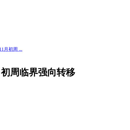
初周 ...
月初周临界强向转移