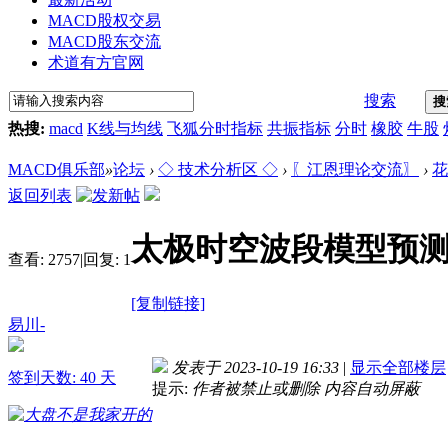
MACD股权交易
MACD股东交流
术道有方官网
搜索
搜
热搜:
macd
K线与均线
飞狐分时指标
共振指标
分时
橡胶
牛股
MACD俱乐部
»
论坛
›
◇ 技术分析区 ◇
›
〖江恩理论交流〗
›
花
返回列表
太极时空波段模型预测
查看:
2757
|
回复:
1
[复制链接]
易川-
发表于 2023-10-19 16:33
|
显示全部楼层
签到天数: 40 天
提示:
作者被禁止或删除 内容自动屏蔽