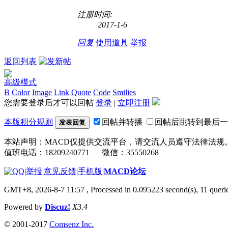
注册时间:
2017-1-6
回复
使用道具
举报
返回列表
高级模式
B
Color
Image
Link
Quote
Code
Smilies
您需要登录后才可以回帖
登录
|
立即注册
本版积分规则
回帖并转播
回帖后跳转到最后一
发表回复
本站声明：MACD仅提供交流平台，请交流人员遵守法律法规
值班电话：18209240771 微信：35550268
|
举报
|
意见反馈
|
手机版
|
MACD论坛
GMT+8, 2026-8-7 11:57
, Processed in 0.095223 second(s), 11 que
Powered by
Discuz!
X3.4
© 2001-2017
Comsenz Inc.