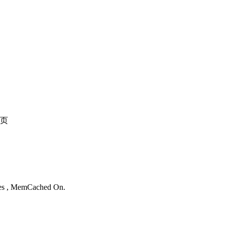
页
。
ries , MemCached On.