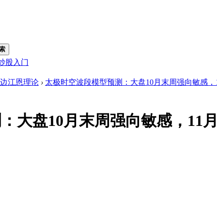
索
炒股入门
边江恩理论
›
太极时空波段模型预测：大盘10月末周强向敏感，11月
：大盘10月末周强向敏感，11