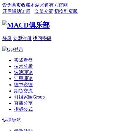
设为首页
收藏本站
术道有方官网
开启辅助访问
会员交流
切换到窄版
登录
立即注册
找回密码
实战看盘
技术分析
波浪理论
江恩理论
缠中说缠
期货交流
群组家园
Group
直播分享
指标公式
快捷导航
最新活动