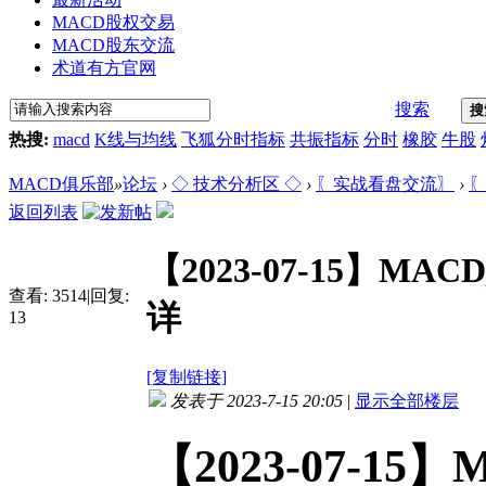
MACD股权交易
MACD股东交流
术道有方官网
搜索
搜
热搜:
macd
K线与均线
飞狐分时指标
共振指标
分时
橡胶
牛股
MACD俱乐部
»
论坛
›
◇ 技术分析区 ◇
›
〖实战看盘交流〗
›
〖
返回列表
【2023-07-15】MA
查看:
3514
|
回复:
详
13
[复制链接]
发表于 2023-7-15 20:05
|
显示全部楼层
【2023-07-15