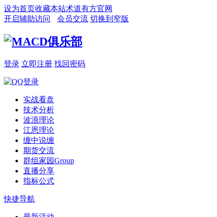
设为首页
收藏本站
术道有方官网
开启辅助访问
会员交流
切换到窄版
登录
立即注册
找回密码
实战看盘
技术分析
波浪理论
江恩理论
缠中说缠
期货交流
群组家园
Group
直播分享
指标公式
快捷导航
最新活动