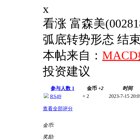
x
看涨 富森美(00281
弧底转势形态 结束日期
本帖来自：
MAC
投资建议
参与人数
1
金币
+2
时间
+ 2
2023-7-15 20:0
RS49
查看全部评分
金币:
奖励: