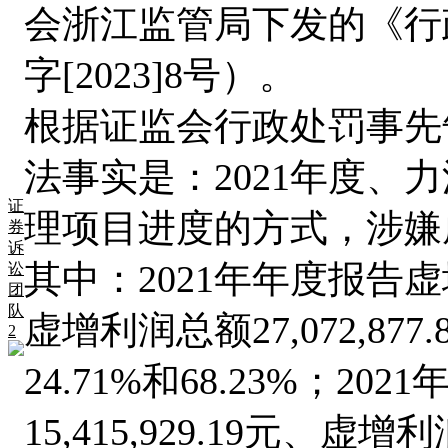
会浙江监管局下发的
《
行
字
[2023]8号
）。
根据证监会行政处罚事先
法事实是：
2021年度、
证
理项目进度的方式，涉嫌
券
诉
其中：
2021年年度报告虚增
讼
团
队
虚增利润总额27,072,87
2
24.71%和68.23%；2
15,415,929.19元、虚增