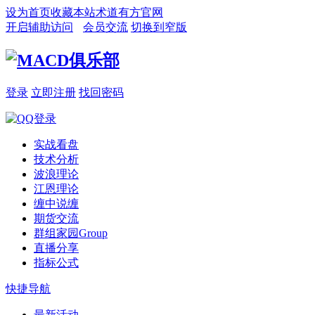
设为首页
收藏本站
术道有方官网
开启辅助访问
会员交流
切换到窄版
登录
立即注册
找回密码
实战看盘
技术分析
波浪理论
江恩理论
缠中说缠
期货交流
群组家园
Group
直播分享
指标公式
快捷导航
最新活动