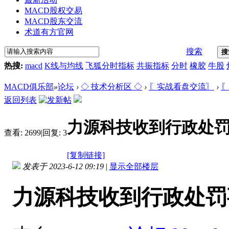
MACD股权交易
MACD股东交流
术道有方官网
搜索
搜
热搜:
macd
K线与均线
飞狐分时指标
共振指标
分时
橡胶
牛股
MACD俱乐部
»
论坛
›
◇ 技术分析区 ◇
›
〖实战看盘交流〗
›
〖
返回列表
力源科技收到行政处罚
查看:
2699
|
回复:
3
[复制链接]
发表于 2023-6-12 09:19
|
显示全部楼层
力源科技收到行政处罚