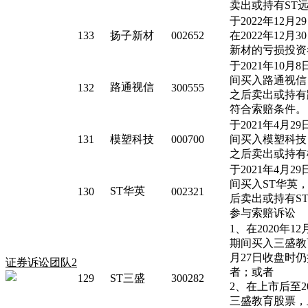
卖出或持有ST
于2022年12
133
扬子新材
002652
在2022年12
新材的亏损投资
于2021年10月8
间买入路通视信，
路通视信
132
300555
之后卖出或持有
符合索赔条件。
于2021年4月29
131
模塑科技
000700
间买入模塑科技，
之后卖出或持有
于2021年4月29
间买入ST华英，且
ST华英
130
002321
后卖出或持有S
参与索赔诉讼
1、在2020年12
期间买入三盛教育
月27日收盘时
证券诉讼团队2
者；或者
129
ST三盛
300282
2、在上市后至2
三盛教育股票，且