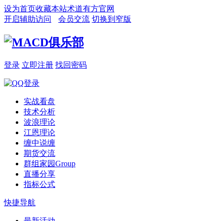
设为首页
收藏本站
术道有方官网
开启辅助访问
会员交流
切换到窄版
登录
立即注册
找回密码
实战看盘
技术分析
波浪理论
江恩理论
缠中说缠
期货交流
群组家园
Group
直播分享
指标公式
快捷导航
最新活动