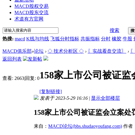
MACD股权交易
MACD股东交流
术道有方官网
搜索
搜
热搜:
macd
K线与均线
飞狐分时指标
共振指标
分时
橡胶
牛股
MACD俱乐部
»
论坛
›
◇ 技术分析区 ◇
›
〖实战看盘交流〗
›
〖
返回列表
158家上市公司被证
查看:
2663
|
回复:
0
[复制链接]
发表于 2023-5-29 16:16
|
显示全部楼层
158家上市公司被证监会立案处
来自：
MACD论坛(bbs.shudaoyoufang.com)
作者