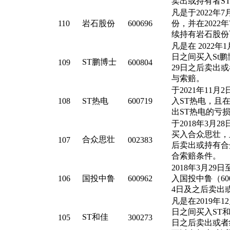
卖出或持有者S
凡是于2022年
110
岩石股份
600696
份，并在2022
续持有岩石股份
凡是在 2022年1
日之间买入St鹏
ST鹏博士
109
600804
29日之后卖出
与索赔。
于2021年11月2
108
ST热电
600719
入ST热电，且在
出ST热电的亏
于2018年3月28
买入合众思壮，且
合众思壮
107
002383
后卖出或持有合
合索赔条件。
2018年3月29日
106
国投中鲁
600962
入国投中鲁（600
4日及之后卖出
凡是在2019年12
日之间买入ST和
ST和佳
105
300273
日之后卖出或者