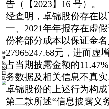
告（【2023】16 号）。
经查明，卓锦股份存在以
一、
2021年年报存在虚
份将部分成本以保证金名
27965247.68元，进而虚
证
券
占当期披露金额的11.47%
诉
讼
团
务数据及相关信息不真实
队
卓锦股份的上述行为构成
第二款所述
“信息披露义