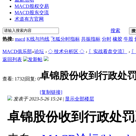
MACD股权交易
MACD股东交流
术道有方官网
搜索
搜
热搜:
macd
K线与均线
飞狐分时指标
共振指标
分时
橡胶
牛股
MACD俱乐部
»
论坛
›
◇ 技术分析区 ◇
›
〖实战看盘交流〗
›
〖
返回列表
卓锦股份收到行政处罚
查看:
1732
|
回复:
0
[复制链接]
发表于 2023-5-26 15:24
|
显示全部楼层
卓锦股份收到行政处罚