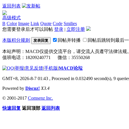
返回列表
高级模式
B
Color
Image
Link
Quote
Code
Smilies
您需要登录后才可以回帖
登录
|
立即注册
本版积分规则
回帖并转播
回帖后跳转到最后一
发表回复
本站声明：MACD仅提供交流平台，请交流人员遵守法律法规
值班电话：18209240771 微信：35550268
|
举报
|
意见反馈
|
手机版
|
MACD论坛
GMT+8, 2026-8-7 01:43
, Processed in 0.032490 second(s), 9 quer
Powered by
Discuz!
X3.4
© 2001-2017
Comsenz Inc.
快速回复
返回顶部
返回列表