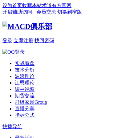
设为首页
收藏本站
术道有方官网
开启辅助访问
会员交流
切换到窄版
登录
立即注册
找回密码
实战看盘
技术分析
波浪理论
江恩理论
缠中说缠
期货交流
群组家园
Group
直播分享
指标公式
快捷导航
最新活动