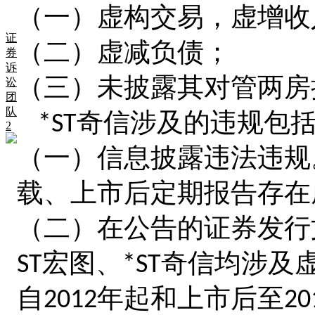
（一）
虚构交易
，
虚增收
证
（二）
虚减负债
；
券
诉
（三）
未披露其对管两房
讼
团
队
奇信涉及的违规包
*ST
2
（一）
信息披露违法违规
载、上市后定期报告存在
（二）在公告的证券发行
宏图、
奇信均涉及
ST
*ST
自
年起和上市后至
2012
20