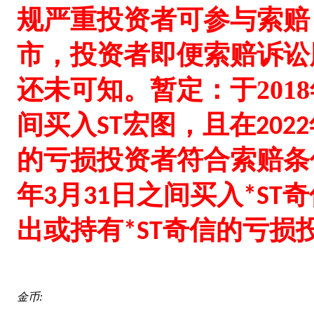
规严重投资者可参与索赔
市，投资者即便索赔诉讼
还未可知。暂定：
于
2018
间买入
宏图，且在
ST
2022
的亏损投资者符合索赔条
年
月
日之间买入
奇
3
31
*ST
出或持有
奇信的亏损
*ST
金币: