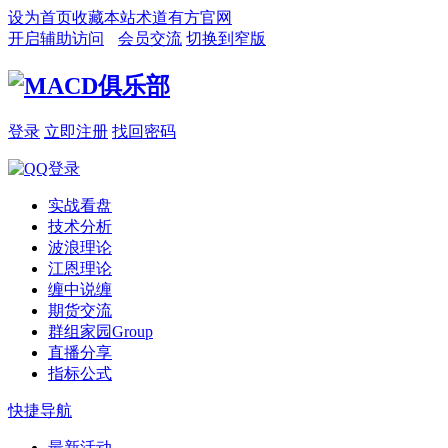
设为首页
收藏本站
术道有方官网
开启辅助访问
会员交流
切换到窄版
登录
立即注册
找回密码
实战看盘
技术分析
波浪理论
江恩理论
缠中说缠
期货交流
群组家园
Group
直播分享
指标公式
快捷导航
最新活动