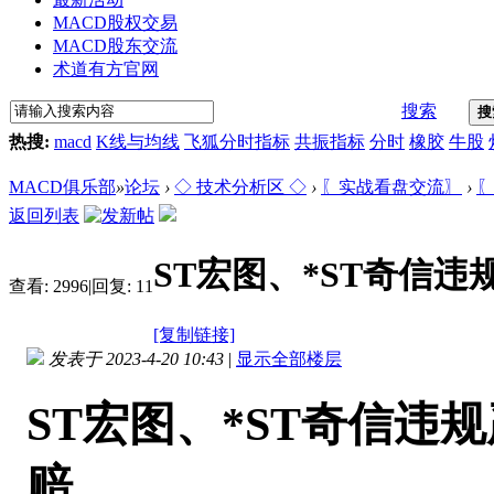
MACD股权交易
MACD股东交流
术道有方官网
搜索
搜
热搜:
macd
K线与均线
飞狐分时指标
共振指标
分时
橡胶
牛股
MACD俱乐部
»
论坛
›
◇ 技术分析区 ◇
›
〖实战看盘交流〗
›
〖
返回列表
ST宏图、*ST奇信
查看:
2996
|
回复:
11
[复制链接]
发表于 2023-4-20 10:43
|
显示全部楼层
ST宏图、*ST奇信违
赔