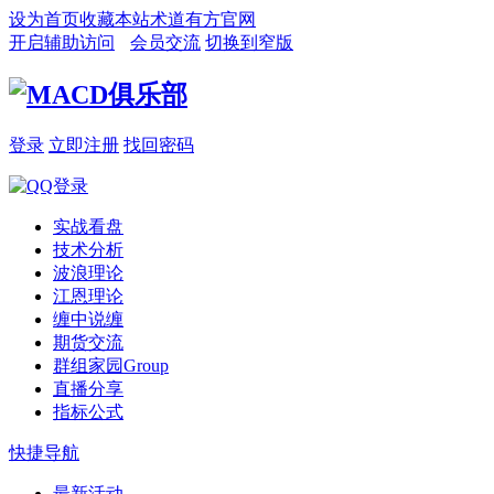
设为首页
收藏本站
术道有方官网
开启辅助访问
会员交流
切换到窄版
登录
立即注册
找回密码
实战看盘
技术分析
波浪理论
江恩理论
缠中说缠
期货交流
群组家园
Group
直播分享
指标公式
快捷导航
最新活动