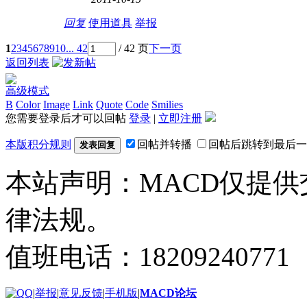
回复
使用道具
举报
1
2
3
4
5
6
7
8
9
10
... 42
/ 42 页
下一页
返回列表
高级模式
B
Color
Image
Link
Quote
Code
Smilies
您需要登录后才可以回帖
登录
|
立即注册
本版积分规则
回帖并转播
回帖后跳转到最后一
发表回复
本站声明：MACD仅提
律法规。
值班电话：18209240771
|
举报
|
意见反馈
|
手机版
|
MACD论坛