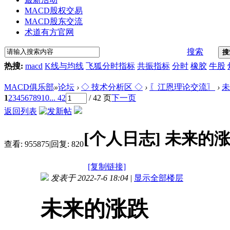
MACD股权交易
MACD股东交流
术道有方官网
搜索
搜
热搜:
macd
K线与均线
飞狐分时指标
共振指标
分时
橡胶
牛股
MACD俱乐部
»
论坛
›
◇ 技术分析区 ◇
›
〖江恩理论交流〗
›
未
1
2
3
4
5
6
7
8
9
10
... 42
/ 42 页
下一页
返回列表
[个人日志]
未来的
查看:
955875
|
回复:
820
[复制链接]
发表于 2022-7-6 18:04
|
显示全部楼层
未来的涨跌