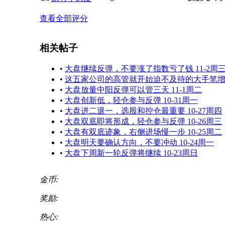
查看全部评分
相关帖子
•
大盘继续反弹，不要涨了指数亏了钱 11-2周
•
这五家公司的高管就开始迫不及待的大手笔
•
大盘放量中阳反弹可以管三天 11-1周二
•
大盘创新低，轻仓参与反弹 10-31周一
•
大盘进二退一，选股和控仓最重要 10-27周四
•
大盘双底即将形成，轻仓参与反弹 10-26周三
•
大盘有双底迹象，右侧进场慢一步 10-25周二
•
大盘明天要确认方向，不要冲动 10-24周一
•
大盘下周新一轮反弹将继续 10-23周日
金币:
奖励:
热心: