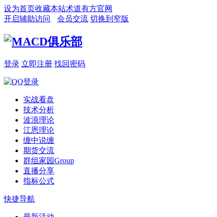
设为首页
收藏本站
术道有方官网
开启辅助访问
会员交流
切换到窄版
登录
立即注册
找回密码
实战看盘
技术分析
波浪理论
江恩理论
缠中说缠
期货交流
群组家园
Group
直播分享
指标公式
快捷导航
最新活动