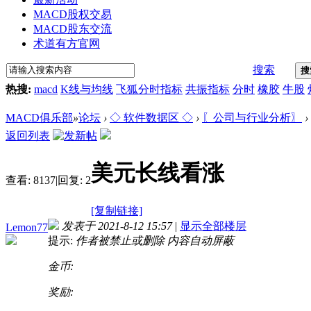
MACD股权交易
MACD股东交流
术道有方官网
搜索
搜
热搜:
macd
K线与均线
飞狐分时指标
共振指标
分时
橡胶
牛股
MACD俱乐部
»
论坛
›
◇ 软件数据区 ◇
›
〖公司与行业分析〗
›
返回列表
美元长线看涨
查看:
8137
|
回复:
2
[复制链接]
发表于 2021-8-12 15:57
|
显示全部楼层
Lemon77
提示:
作者被禁止或删除 内容自动屏蔽
金币:
奖励: