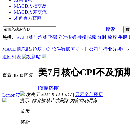
MACD股权交易
MACD股东交流
术道有方官网
搜索
搜
热搜:
macd
K线与均线
飞狐分时指标
共振指标
分时
橡胶
牛股
MACD俱乐部
»
论坛
›
◇ 软件数据区 ◇
›
〖公司与行业分析〗
›
返回列表
美7月核心CPI不及预
查看:
8230
|
回复:
1
[复制链接]
发表于 2021-8-12 15:47
|
显示全部楼层
Lemon77
提示:
作者被禁止或删除 内容自动屏蔽
金币:
奖励: