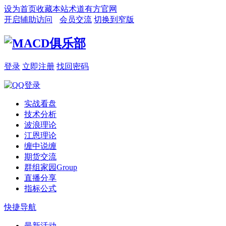
设为首页
收藏本站
术道有方官网
开启辅助访问
会员交流
切换到窄版
登录
立即注册
找回密码
实战看盘
技术分析
波浪理论
江恩理论
缠中说缠
期货交流
群组家园
Group
直播分享
指标公式
快捷导航
最新活动