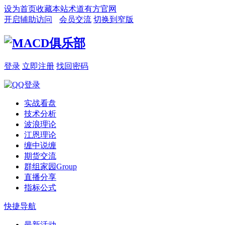
设为首页
收藏本站
术道有方官网
开启辅助访问
会员交流
切换到窄版
登录
立即注册
找回密码
实战看盘
技术分析
波浪理论
江恩理论
缠中说缠
期货交流
群组家园
Group
直播分享
指标公式
快捷导航
最新活动