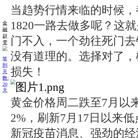
当趋势行情来临的时候，
1820一路去做多呢？这
金
融
赵
门不入，一个劲往死门去
雯
没有道理的。选择对了，
签
到
损失！
天
数:
20
天
黄金价格周二跌至
7月以
2%，刷新7月17日以来低点
新冠疫苗消息、强劲的经