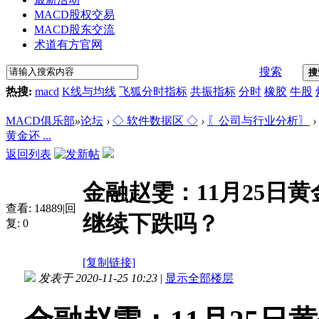
MACD股权交易
MACD股东交流
术道有方官网
搜索
搜
热搜:
macd
K线与均线
飞狐分时指标
共振指标
分时
橡胶
牛股
MACD俱乐部
»
论坛
›
◇ 软件数据区 ◇
›
〖公司与行业分析〗
›
黄金还 ...
返回列表
金融赵雯：11月25日
查看:
14889
|
回
继续下跌吗？
复:
0
[复制链接]
发表于 2020-11-25 10:23
|
显示全部楼层