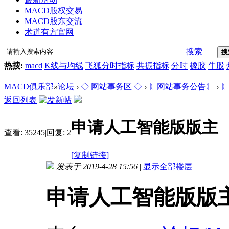
MACD股权交易
MACD股东交流
术道有方官网
搜索
搜
热搜:
macd
K线与均线
飞狐分时指标
共振指标
分时
橡胶
牛股
MACD俱乐部
»
论坛
›
◇ 网站事务区 ◇
›
〖网站事务公告〗
›
〖
返回列表
申请人工智能版版主
查看:
35245
|
回复:
2
[复制链接]
发表于 2019-4-28 15:56
|
显示全部楼层
申请人工智能版版