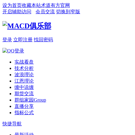
设为首页
收藏本站
术道有方官网
开启辅助访问
会员交流
切换到窄版
登录
立即注册
找回密码
实战看盘
技术分析
波浪理论
江恩理论
缠中说缠
期货交流
群组家园
Group
直播分享
指标公式
快捷导航
最新活动