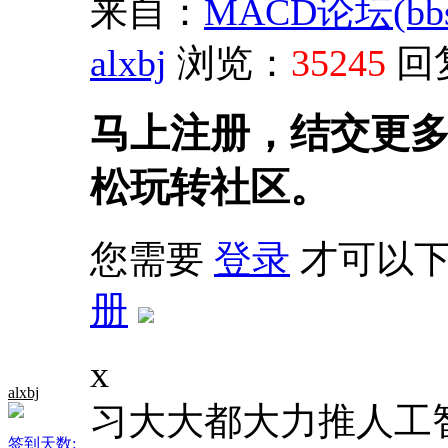
来自：
MACD论坛(bbs.s
alxbj
浏览：
35245
回
马上注册，结交更
松玩转社区。
您需要
登录
才可以下
册
x
alxbj
习大大都大力推人工智
签到天数: