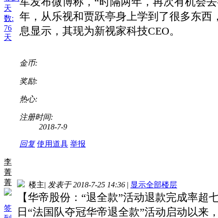
军发布微博称，“时隔两年，再次有机会去
天
年，从乐视和贾跃亭身上学到了很多东西
数:
76
息显示，其现为新视家科技CEO。
天
金币:
奖励:
热心:
注册时间:
2018-7-9
回复
使用道具
举报
李
菁
菁
楼主
|
发表于 2018-7-25 14:36
|
显示全部楼层
【华帝股份：“退全款”活动退款完成率超七成
签
日“法国队夺冠华帝退全款”活动启动以来，截