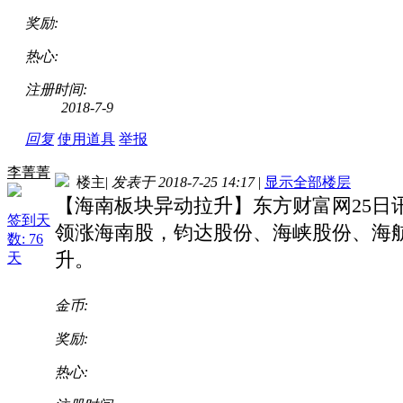
奖励:
热心:
注册时间:
2018-7-9
回复
使用道具
举报
李菁菁
楼主
|
发表于 2018-7-25 14:17
|
显示全部楼层
【海南板块异动拉升】东方财富网25日
签到天
领涨海南股，钧达股份、海峡股份、海
数: 76
升。
天
金币:
奖励:
热心: