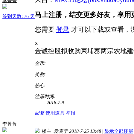
李菁菁
马上注册，结交更多好友，享用
签到天数: 76 天
您需要
登录
才可以下载或查看，
x
金诚控股拟收购柬埔寨两宗农地建
金币:
奖励:
热心:
注册时间:
2018-7-9
回复
使用道具
举报
李菁菁
楼主
|
发表于 2018-7-25 13:48
|
显示全部楼层