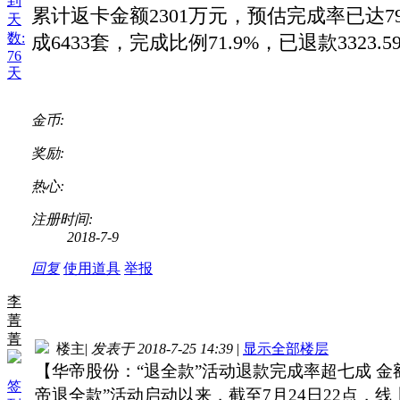
到
累计返卡金额2301万元，预估完成率已达79
天
数:
成6433套，完成比例71.9%，已退款332
76
天
金币:
奖励:
热心:
注册时间:
2018-7-9
回复
使用道具
举报
李
菁
菁
楼主
|
发表于 2018-7-25 14:39
|
显示全部楼层
【华帝股份：“退全款”活动退款完成率超七成 金额
签
帝退全款”活动启动以来，截至7月24日22点，线