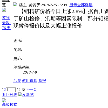
菁
楼主
|
发表于 2018-7-25 15:30
|
显示全部楼层
【钼精矿价格今日上涨2.8%】据百川资讯
于矿山检修、汛期等因素限制，部分钼
签到
天数:
现暂停报价以及大幅上涨报价。
76 天
金币:
奖励:
热心:
注册时间:
2018-7-9
回复
使用道具
举报
1
2
/ 2 页
下一页
返回列表
高级模式