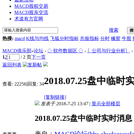
MACD股权交易
MACD股东交流
术道有方官网
搜索
搜
热搜:
macd
K线与均线
飞狐分时指标
共振指标
分时
橡胶
牛股
MACD俱乐部
»
论坛
›
◇ 软件数据区 ◇
›
〖公司与行业分析〗
›
1
2
/ 2 页
下一页
返回列表
2018.07.25盘中临
查看:
22256
|
回复:
34
[复制链接]
发表于 2018-7-25 13:47
|
显示全部楼层
2018.07.25盘中临时实时消息
来自：
MACD论坛(bbs.shudaoyoufa