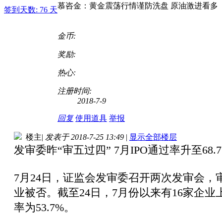
慕咨金：黄金震荡行情谨防洗盘 原油激进看多
签到天数: 76 天
金币:
奖励:
热心:
注册时间:
2018-7-9
回复
使用道具
举报
楼主
|
发表于 2018-7-25 13:49
|
显示全部楼层
发审委昨“审五过四” 7月IPO通过率升至68.7
7月24日，证监会发审委召开两次发审会，
业被否。截至24日，7月份以来有16家企业
率为53.7%。