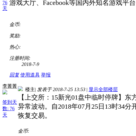
游戏大厅、Facebook等国内外知名游戏
76
天
金币:
奖励:
热心:
注册时间:
2018-7-9
回复
使用道具
举报
李菁菁
楼主
|
发表于 2018-7-25 13:53
|
显示全部楼层
【上交所：15新光01盘中临时停牌】东方财
签到天
异常波动。自2018年07月25日13时34分
数: 76
恢复交易。
天
金币: