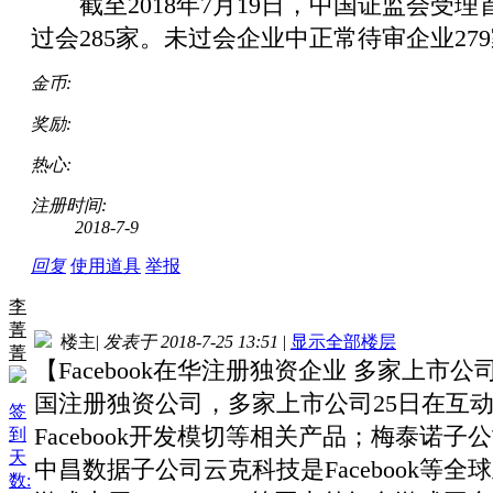
截至2018年7月19日，中国证监会受理
过会285家。未过会企业中正常待审企业27
金币:
奖励:
热心:
注册时间:
2018-7-9
回复
使用道具
举报
李
菁
楼主
|
发表于 2018-7-25 13:51
|
显示全部楼层
菁
【Facebook在华注册独资企业 多家上市
国注册独资公司，多家上市公司25日在互
签
Facebook开发模切等相关产品；梅泰诺子公
到
天
中昌数据子公司云克科技是Facebook
数: