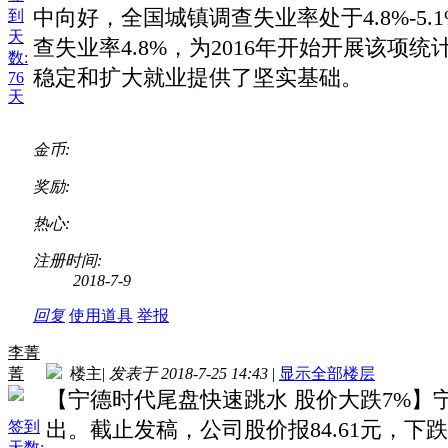
中向好，全国城镇调查失业率处于4.8%-5
到
天
查失业率4.8%，为2016年开始开展该
数:
稳定和扩大就业提供了坚实基础。
76
天
金币:
奖励:
热心:
注册时间:
2018-7-9
回复
使用道具
举报
李菁
菁
楼主
|
发表于 2018-7-25 14:43
|
显示全部楼层
【宁德时代尾盘快速跳水 股价大跌7%】
出。截止发稿，公司股价报84.61元，下跌7
签到
天数: