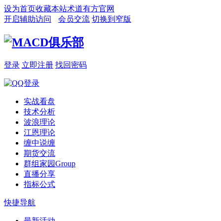
设为首页
收藏本站
术道有方官网
开启辅助访问
会员交流
切换到窄版
登录
立即注册
找回密码
实战看盘
技术分析
波浪理论
江恩理论
缠中说缠
期货交流
群组家园
Group
直播分享
指标公式
快捷导航
最新活动