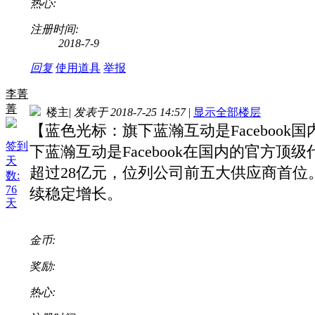
热心:
注册时间:
2018-7-9
回复
使用道具
举报
李菁
菁
楼主
|
发表于 2018-7-25 14:57
|
显示全部楼层
【蓝色光标：旗下蓝瀚互动是Faceboo
签到
下蓝瀚互动是Facebook在国内的官方顶级
天
超过28亿元，位列公司前五大供应商首
数:
76
续稳定增长。
天
金币:
奖励:
热心: