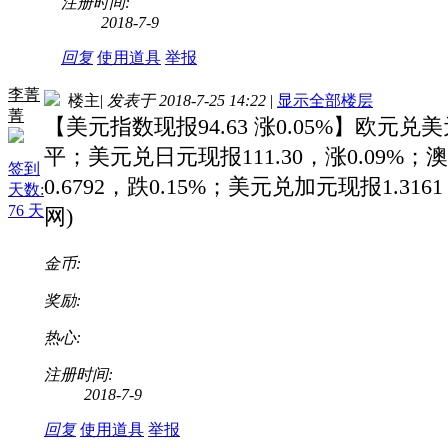
注册时间:
2018-7-9
回复
使用道具
举报
李菁
楼主
|
发表于 2018-7-25 14:22
|
显示全部楼层
菁
【美元指数现报94.63 涨0.05%】欧元兑美
平；美元兑日元现报111.30，涨0.09%；
签到
0.6792，跌0.15%；美元兑加元现报1.316
天数:
76 天
网)
金币:
奖励:
热心:
注册时间:
2018-7-9
回复
使用道具
举报