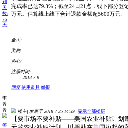
到
完成率已达79.3%；截至24日21点，线下部分登记总
天
万元。估算线上线下合计退款金额超5600万元。
数:
76
天
金币:
奖励:
热心:
注册时间:
2018-7-9
回复
使用道具
举报
李
菁
菁
楼主
|
发表于 2018-7-25 14:39
|
显示全部楼层
【要市场不要补贴——美国农业补贴计划遭冷
签
元的农业补贴计划，以援助在美国挑起的