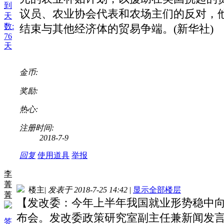
到
议员、农业协会代表和农场主们的反对，他
天
数:
结束与其他经济体的贸易争端。(新华社)
76
天
金币:
奖励:
热心:
注册时间:
2018-7-9
回复
使用道具
举报
李
菁
楼主
|
发表于 2018-7-25 14:42
|
显示全部楼层
菁
【发改委：今年上半年我国就业形势稳中
布会。发改委政策研究室副主任兼新闻发
签