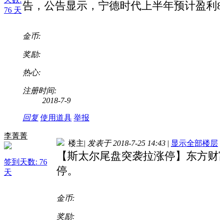
告，公告显示，宁德时代上半年预计盈利8.8亿-
76 天
金币:
奖励:
热心:
注册时间:
2018-7-9
回复
使用道具
举报
李菁菁
楼主
|
发表于 2018-7-25 14:43
|
显示全部楼层
【斯太尔尾盘突袭拉涨停】东方财
签到天数: 76
停。
天
金币:
奖励: