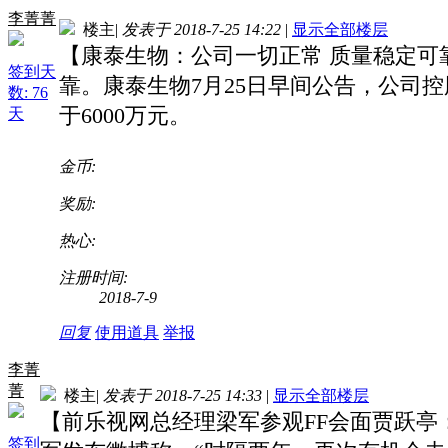
李菁菁
楼主
|
发表于 2018-7-25 14:22
|
显示全部楼层
【康泰生物：公司一切正常 质量稳定可
签到天
靠。康泰生物7月25日早间公告，公司
数: 76
于6000万元。
天
金币:
奖励:
热心:
注册时间:
2018-7-9
回复
使用道具
举报
李菁
菁
楼主
|
发表于 2018-7-25 14:33
|
显示全部楼层
【前乐视网总经理梁军参观FF会面贾跃亭
签到