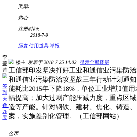
奖励:
热心:
注册时间:
2018-7-9
回复
使用道具
举报
李
楼主
|
发表于 2018-7-25 14:02
|
显示全部楼层
菁
工信部印发坚决打好工业和通信业污染防治
菁
和通信业污染防治攻坚战三年行动计划通知。
签
能耗比2015年下降18%，单位工业增加值
到
幅提高；加大过剩产能压减力度，重点区域
天
数:
造等产能。针对钢铁、建材、焦化、铸造、
76
案，实施差别化管理。（工信部网站）
天
金币: