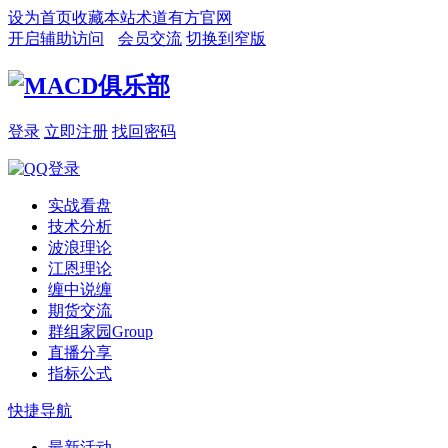
设为首页
收藏本站
术道有方官网
开启辅助访问
会员交流
切换到窄版
登录
立即注册
找回密码
实战看盘
技术分析
波浪理论
江恩理论
缠中说缠
期货交流
群组家园
Group
直播分享
指标公式
快捷导航
最新活动