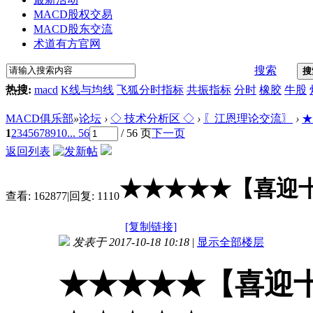
MACD股权交易
MACD股东交流
术道有方官网
搜索
搜
热搜:
macd
K线与均线
飞狐分时指标
共振指标
分时
橡胶
牛股
MACD俱乐部
»
论坛
›
◇ 技术分析区 ◇
›
〖江恩理论交流〗
›
★
1
2
3
4
5
6
7
8
9
10
... 56
/ 56 页
下一页
返回列表
★★★★★【喜迎
查看:
162877
|
回复:
1110
[复制链接]
发表于 2017-10-18 10:18
|
显示全部楼层
★★★★★【喜迎十