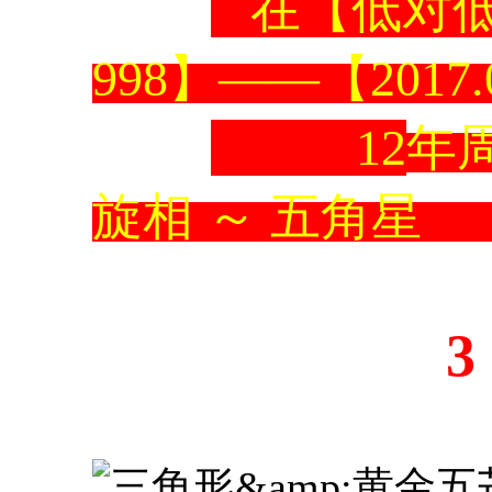
在【低对低
998】——【2017.
12
年
旋相
～
五角
3