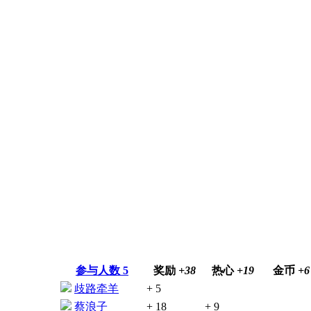
参与人数
5
奖励
+38
热心
+19
金币
+6
歧路牵羊
+ 5
蔡浪子
+ 18
+ 9