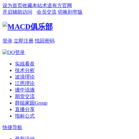
设为首页
收藏本站
术道有方官网
开启辅助访问
会员交流
切换到窄版
登录
立即注册
找回密码
实战看盘
技术分析
波浪理论
江恩理论
缠中说缠
期货交流
群组家园
Group
直播分享
指标公式
快捷导航
最新活动