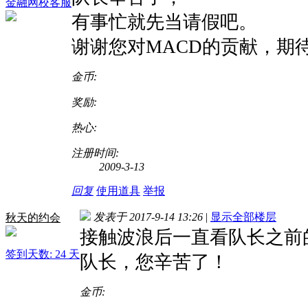
金融网校客服
有事忙就先当请假吧。
谢谢您对MACD的贡献，期
金币:
奖励:
热心:
注册时间:
2009-3-13
回复
使用道具
举报
发表于 2017-9-14 13:26
|
显示全部楼层
秋天的约会
接触波浪后一直看队长之前
签到天数: 24 天
队长，您辛苦了！
金币: