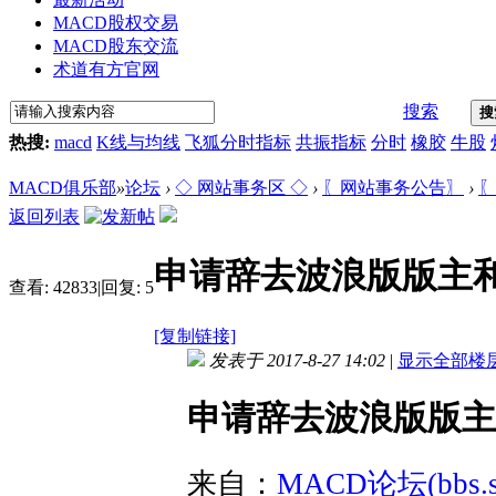
MACD股权交易
MACD股东交流
术道有方官网
搜索
搜
热搜:
macd
K线与均线
飞狐分时指标
共振指标
分时
橡胶
牛股
MACD俱乐部
»
论坛
›
◇ 网站事务区 ◇
›
〖网站事务公告〗
›
〖
返回列表
申请辞去波浪版版主
查看:
42833
|
回复:
5
[复制链接]
发表于 2017-8-27 14:02
|
显示全部楼
申请辞去波浪版版主
来自：
MACD论坛(bbs.sh