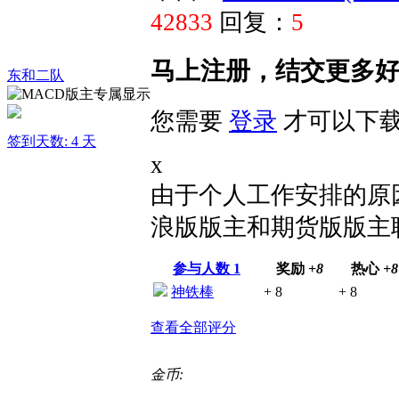
42833
回复：
5
马上注册，结交更多
东和二队
您需要
登录
才可以下
签到天数: 4 天
x
由于个人工作安排的原
浪版版主和期货版版主
参与人数
1
奖励
+8
热心
+8
神铁棒
+ 8
+ 8
查看全部评分
金币: