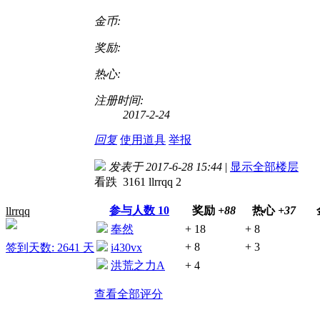
金币:
奖励:
热心:
注册时间:
2017-2-24
回复
使用道具
举报
发表于 2017-6-28 15:44
|
显示全部楼层
看跌 3161 llrrqq 2
参与人数
10
奖励
+88
热心
+37
llrrqq
奉然
+ 18
+ 8
+ 8
+ 3
签到天数: 2641 天
i430vx
洪荒之力A
+ 4
查看全部评分