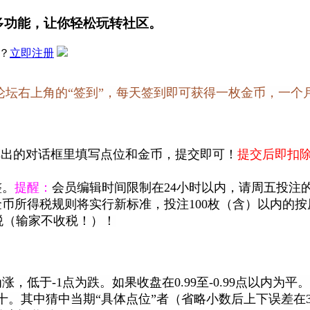
多功能，让你轻松玩转社区。
？
立即注册
论坛右上角的“签到”，每天签到即可获得一枚金币，一个
弹出的对话框里填写点位和金币，提交即可！
提交后即扣
整。
提醒：
会员编辑时间限制在24小时以内，请周五投注
金币所得税规则将实行新标准，投注100枚（含）以内的按
税
（输家不收税！）！
于-1点为跌。如果收盘在0.99至-0.99点以内为平。
十。
其中猜中当期“具体点位”者（省略小数后上下误差在3