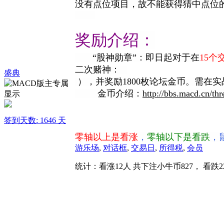
没有点位项目，故不能获得猜中点位
奖励介绍：
“股神勋章”：即日起对于在
15
二次赌神：
盛典
），
并奖励1800枚论坛金币。需在
金币介绍：
http://bbs.macd.cn/th
签到天数: 1646 天
零轴以上是看涨
，
零轴以下是看跌
，
游乐场
,
对话框
,
交易日
,
所得税
,
会员
统计：看涨12人 共下注小牛币827， 看跌2