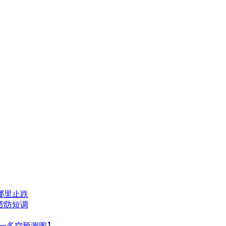
哪里止跌
货防短调
周一多空预测图】