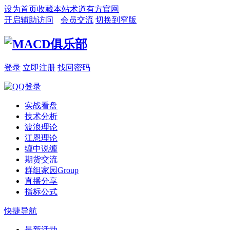
设为首页
收藏本站
术道有方官网
开启辅助访问
会员交流
切换到窄版
登录
立即注册
找回密码
实战看盘
技术分析
波浪理论
江恩理论
缠中说缠
期货交流
群组家园
Group
直播分享
指标公式
快捷导航
最新活动