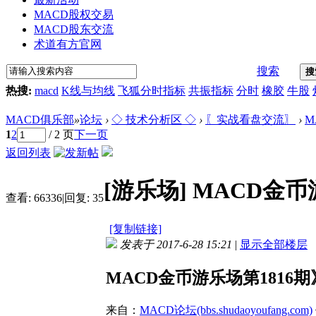
MACD股权交易
MACD股东交流
术道有方官网
搜索
搜
热搜:
macd
K线与均线
飞狐分时指标
共振指标
分时
橡胶
牛股
MACD俱乐部
»
论坛
›
◇ 技术分析区 ◇
›
〖实战看盘交流〗
›
M
1
2
/ 2 页
下一页
返回列表
[游乐场]
MACD金币
查看:
66336
|
回复:
35
[复制链接]
发表于 2017-6-28 15:21
|
显示全部楼层
MACD金币游乐场第1816
来自：
MACD论坛(bbs.shudaoyoufang.com)