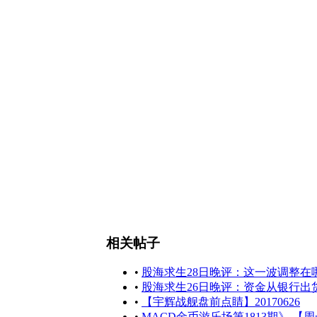
相关帖子
•
股海求生28日晚评：这一波调整在
•
股海求生26日晚评：资金从银行出
•
【宇辉战舰盘前点睛】20170626
•
MACD金币游乐场第1813期》 【