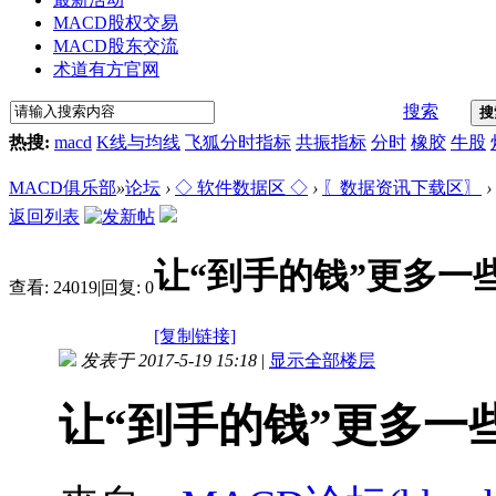
MACD股权交易
MACD股东交流
术道有方官网
搜索
搜
热搜:
macd
K线与均线
飞狐分时指标
共振指标
分时
橡胶
牛股
MACD俱乐部
»
论坛
›
◇ 软件数据区 ◇
›
〖数据资讯下载区〗
›
返回列表
让“到手的钱”更多一
查看:
24019
|
回复:
0
[复制链接]
发表于 2017-5-19 15:18
|
显示全部楼层
让“到手的钱”更多一