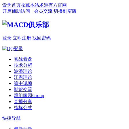
设为首页
收藏本站
术道有方官网
开启辅助访问
会员交流
切换到窄版
登录
立即注册
找回密码
实战看盘
技术分析
波浪理论
江恩理论
缠中说缠
期货交流
群组家园
Group
直播分享
指标公式
快捷导航
最新活动