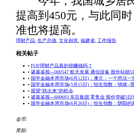
今年，我国城乡居民医
提高到450元，与此同
准也将提高。
理财产品
,
生产总值
,
文化创意
,
福建省
,
工作报告
相关帖子
•
FOF理财产品真的很赚钱吗？
•
诸葛鉴股---000547 航天发展 通信设备 股价站稳
•
国学金融本周市场(6月12日)：澳元：一个想法一
•
国学金融本周市场(5月15日)：恒生指数：情绪-
•
观望“跌出来”的机会
•
诸葛鉴股---600693 东百集团 零售业 股价突破5
•
国学金融本周市场(6月26日)：恒生指数：阴阳
金币:
奖励: