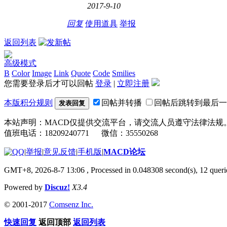
2017-9-10
回复
使用道具
举报
返回列表
高级模式
B
Color
Image
Link
Quote
Code
Smilies
您需要登录后才可以回帖
登录
|
立即注册
本版积分规则
回帖并转播
回帖后跳转到最后一
发表回复
本站声明：MACD仅提供交流平台，请交流人员遵守法律法规
值班电话：18209240771 微信：35550268
|
举报
|
意见反馈
|
手机版
|
MACD论坛
GMT+8, 2026-8-7 13:06
, Processed in 0.048308 second(s), 12 que
Powered by
Discuz!
X3.4
© 2001-2017
Comsenz Inc.
快速回复
返回顶部
返回列表