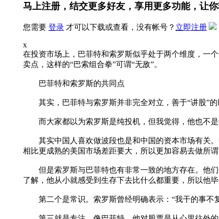
马上注册，结交更多好友，享用更多功能，让你
您需要
登录
才可以下载或查看，没有帐号？
立即注册
x
在投资市场上，巴菲特和索罗斯似乎处于两个维度，一个
卖点，这样的“巴索组合拳”可谓“无敌”。
巴菲特和索罗斯的共同点
其实，巴菲特与索罗斯并非完全对立，善于“讲股”的巴
而大家都以为索罗斯是纯投机，但我觉得，他也不是纯
其实中国人喜欢做波段也是和中国的资本市场有关。中
相比更成熟的美国市场差距要大，所以更加容易去做所谓
但是索罗斯与巴菲特也有非常一致的地方存在。他们最
了解，他从小就感受到生存下去比什么都重要，所以他毕
第二个是常识。索罗斯曾经明确表示：“我干的事不复
第三就是专注。像巴菲特，他对股票是从心里往外的专