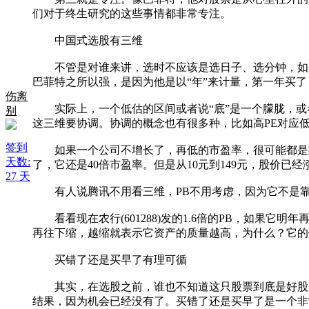
们对于终生研究的这些事情都非常专注。
中国式选股有三维
不管是对谁来讲，选时不应该是选日子、选分钟，如果
巴菲特之所以强，是因为他是以“年”来计量，第一年买
伤离
实际上，一个低估的区间或者说“底”是一个朦胧，或者
别
这三维要协调。协调的概念也有很多种，比如高PE对应低
签到
如果一个公司不增长了，再低的市盈率，很可能都是陷阱
天数:
了，它还是40倍市盈率。但是从10元到149元，股价已
27 天
有人说腾讯不用看三维，PB不用考虑，因为它不是靠
看看现在农行(601288)发的1.6倍的PB，如果它
再往下缩，越缩就表示它资产的质量越高，为什么？它的
买错了还是买早了有理可循
其实，在选股之前，谁也不知道这只股票到底是好股票
结果，因为机会已经没有了。买错了还是买早了是一个非