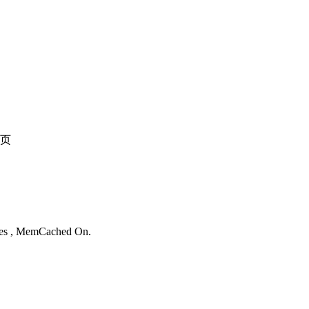
页
。
ries , MemCached On.