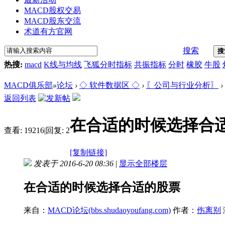
MACD股权交易
MACD股东交流
术道有方官网
搜索
搜
热搜:
macd
K线与均线
飞狐分时指标
共振指标
分时
橡胶
牛股
MACD俱乐部
»
论坛
›
◇ 软件数据区 ◇
›
〖公司与行业分析〗
›
返回列表
在合适的时候选择合
查看:
19216
|
回复:
2
[复制链接]
发表于 2016-6-20 08:36
|
显示全部楼层
在合适的时候选择合适的股票
来自：
MACD论坛(bbs.shudaoyoufang.com)
作者：
伤离别