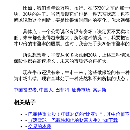
比如，我们当年说万科、招行。在“5?30”之前的那一
块、30块的冲了。当然后期它们也是一种亢奋状态，也
所以说做这个判断，要是比很短时间内的变化，你永远都
具体点，一个公司说它有没有变坏（决定要不要卖出股
低，未来都会变得越来越大，所以这种情况下，我要把它
才12倍的市盈率的股票。这时，我会把手头20倍市盈率
所以想想看，平安从40多块跌到20块，上述三种情况
保险业都在高速增长，未来的市场还会再扩大。
现在牛市还没有来，牛市一来，这些做保险的有一种资
为市场出错。现在全球处于一种茫然和不知所措的状态，
中国投资者
,
中国人
,
巴菲特
,
证券市场
,
索罗斯
相关帖子
•
巴菲特重仓股！狂赚34亿的“比亚迪”，其中价值
•
《滚雪球：巴菲特和他的财富人生》pdf下载
•
交易的本质