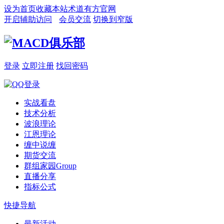
设为首页
收藏本站
术道有方官网
开启辅助访问
会员交流
切换到窄版
登录
立即注册
找回密码
实战看盘
技术分析
波浪理论
江恩理论
缠中说缠
期货交流
群组家园
Group
直播分享
指标公式
快捷导航
最新活动