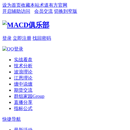
设为首页
收藏本站
术道有方官网
开启辅助访问
会员交流
切换到窄版
登录
立即注册
找回密码
实战看盘
技术分析
波浪理论
江恩理论
缠中说缠
期货交流
群组家园
Group
直播分享
指标公式
快捷导航
最新活动