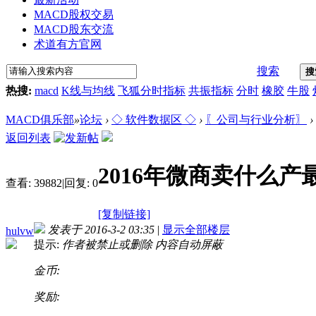
MACD股权交易
MACD股东交流
术道有方官网
搜索
搜
热搜:
macd
K线与均线
飞狐分时指标
共振指标
分时
橡胶
牛股
MACD俱乐部
»
论坛
›
◇ 软件数据区 ◇
›
〖公司与行业分析〗
›
返回列表
2016年微商卖什么
查看:
39882
|
回复:
0
[复制链接]
发表于 2016-3-2 03:35
|
显示全部楼层
hulvw
提示:
作者被禁止或删除 内容自动屏蔽
金币:
奖励: