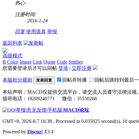
热心:
注册时间:
2016-1-24
回复
使用道具
举报
返回列表
高级模式
B
Color
Image
Link
Quote
Code
Smilies
您需要登录后才可以回帖
登录
|
立即注册
本版积分规则
回帖并转播
回帖后跳转到最后一
发表回复
本站声明：MACD仅提供交流平台，请交流人员遵守法律法规
值班电话：18209240771 微信：35550268
|
举报
|
意见反馈
|
手机版
|
MACD论坛
GMT+8, 2026-8-7 16:38
, Processed in 0.035025 second(s), 10 que
Powered by
Discuz!
X3.4