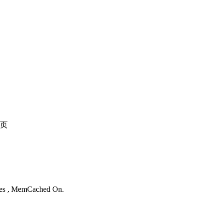
页
。
ries , MemCached On.