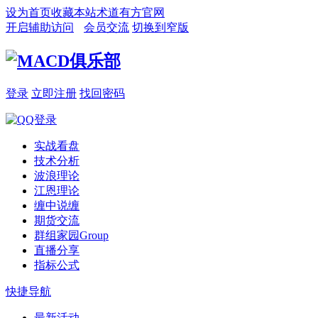
设为首页
收藏本站
术道有方官网
开启辅助访问
会员交流
切换到窄版
登录
立即注册
找回密码
实战看盘
技术分析
波浪理论
江恩理论
缠中说缠
期货交流
群组家园
Group
直播分享
指标公式
快捷导航
最新活动