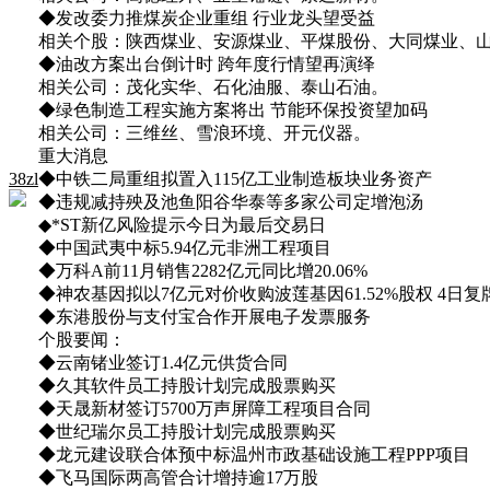
◆发改委力推煤炭企业重组 行业龙头望受益
相关个股：陕西煤业、安源煤业、平煤股份、大同煤业、
◆油改方案出台倒计时 跨年度行情望再演绎
相关公司：茂化实华、石化油服、泰山石油。
◆绿色制造工程实施方案将出 节能环保投资望加码
相关公司：三维丝、雪浪环境、开元仪器。
重大消息
38zl
◆中铁二局重组拟置入115亿工业制造板块业务资产
◆违规减持殃及池鱼阳谷华泰等多家公司定增泡汤
◆*ST新亿风险提示今日为最后交易日
◆中国武夷中标5.94亿元非洲工程项目
◆万科A前11月销售2282亿元同比增20.06%
◆神农基因拟以7亿元对价收购波莲基因61.52%股权 4日复
◆东港股份与支付宝合作开展电子发票服务
个股要闻：
◆云南锗业签订1.4亿元供货合同
◆久其软件员工持股计划完成股票购买
◆天晟新材签订5700万声屏障工程项目合同
◆世纪瑞尔员工持股计划完成股票购买
◆龙元建设联合体预中标温州市政基础设施工程PPP项目
◆飞马国际两高管合计增持逾17万股