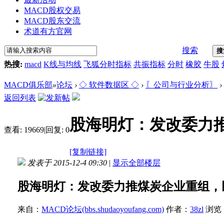
MACD股权交易
MACD股东交流
术道有方官网
搜索
搜
热搜:
macd
K线与均线
飞狐分时指标
共振指标
分时
橡胶
牛股
MACD俱乐部
»
论坛
›
◇ 软件数据区 ◇
›
〖公司与行业分析〗
›
返回列表
股海明灯：发改委力
查看:
19669
|
回复:
0
[复制链接]
发表于 2015-12-4 09:30
|
显示全部楼层
股海明灯：发改委力推煤炭企业重组，
来自：
MACD论坛(bbs.shudaoyoufang.com)
作者：
38zl
浏览