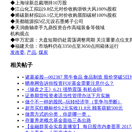
◆上海绿新总裁增持10万股
◆江山化工拟以9.8亿元对价收购浙铁大风100%股权
◆烯碳新材拟以6.1亿元对价收购晨阳碳材100%股权
◆美都能源拟5亿元设石墨烯子公司
◆天润曲轴牵手九鼎投资合作高端装备等领域
机构观点
◆申万宏源：大盘短期仍处震荡调整周期 关注重要点位支
◆福建天信：市场料仍在3350点至3650点间箱体运行
发改委
,
产品
,
煤炭
相关帖子
•
诸葛鉴股---002387 黑牛食品 食品制造 股价突破5日
•
晒单网告诉你投资FOF基金需要注意什么？
•
《操盘之王》6.21 强势震荡 有机会吗
•
证券期货投资者适当性管理办法下月实施
•
做个不一样的股民--玩转经济学（竞争与垄断）
•
超市买红糖标价9.2元实收11.8元 顾客获赔500元
•
做票方式的分类，你是哪一类，
•
存量养老概念基金面临三条出路
•
【金融群英会实盘直播室】 每日股市内参荟萃 2017-0