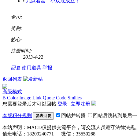
•
九点看盘：小双底成立！
金币:
奖励:
热心:
注册时间:
2013-4-22
回复
使用道具
举报
返回列表
高级模式
B
Color
Image
Link
Quote
Code
Smilies
您需要登录后才可以回帖
登录
|
立即注册
本版积分规则
回帖并转播
回帖后跳转到最后一
发表回复
本站声明：MACD仅提供交流平台，请交流人员遵守法律法规
值班电话：18209240771 微信：35550268