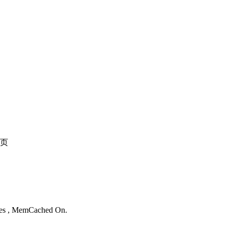
页
。
ries , MemCached On.