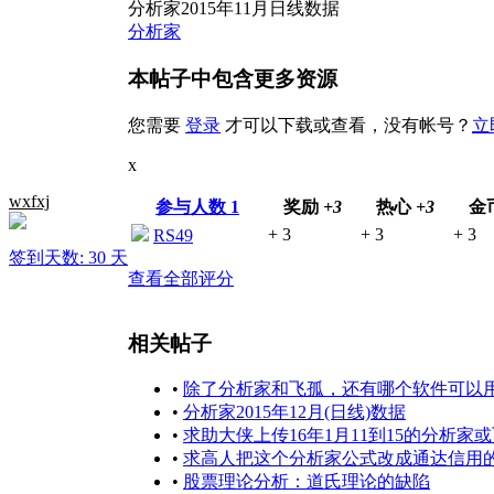
分析家2015年11月日线数据
分析家
本帖子中包含更多资源
您需要
登录
才可以下载或查看，没有帐号？
立
x
wxfxj
参与人数
1
奖励
+3
热心
+3
金
+ 3
+ 3
+ 3
RS49
签到天数: 30 天
查看全部评分
相关帖子
•
除了分析家和飞孤，还有哪个软件可以
•
分析家2015年12月(日线)数据
•
求助大侠上传16年1月11到15的分析家或
•
求高人把这个分析家公式改成通达信用
•
股票理论分析：道氏理论的缺陷