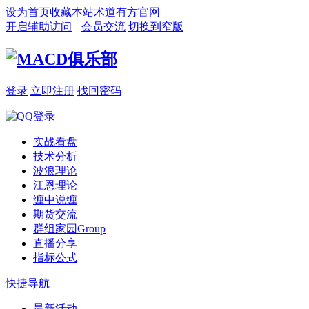
设为首页
收藏本站
术道有方官网
开启辅助访问
会员交流
切换到窄版
登录
立即注册
找回密码
实战看盘
技术分析
波浪理论
江恩理论
缠中说缠
期货交流
群组家园
Group
直播分享
指标公式
快捷导航
最新活动