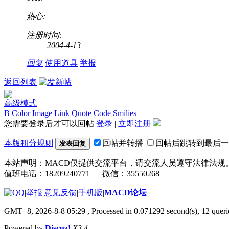
热心:
注册时间:
2004-4-13
回复
使用道具
举报
返回列表
高级模式
B
Color
Image
Link
Quote
Code
Smilies
您需要登录后才可以回帖
登录
|
立即注册
本版积分规则
回帖并转播
回帖后跳转到最后一
发表回复
本站声明：MACD仅提供交流平台，请交流人员遵守法律法规
值班电话：18209240771 微信：35550268
|
举报
|
意见反馈
|
手机版
|
MACD论坛
GMT+8, 2026-8-8 05:29
, Processed in 0.071292 second(s), 12 que
Powered by
Discuz!
X3.4