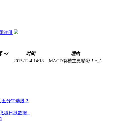
即注册
币
+3
时间
理由
2015-12-4 14:18
MACD有楼主更精彩！^_^
用五分钟选股？
飞狐日线数据...
的