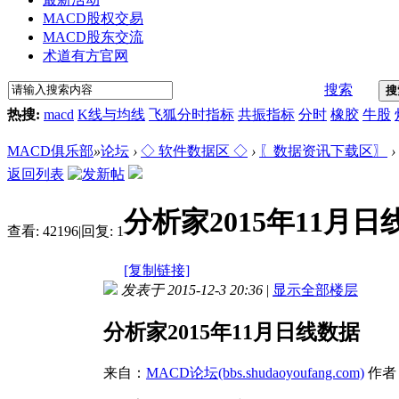
MACD股权交易
MACD股东交流
术道有方官网
搜索
搜
热搜:
macd
K线与均线
飞狐分时指标
共振指标
分时
橡胶
牛股
MACD俱乐部
»
论坛
›
◇ 软件数据区 ◇
›
〖数据资讯下载区〗
›
返回列表
分析家2015年11月日
查看:
42196
|
回复:
1
[复制链接]
发表于 2015-12-3 20:36
|
显示全部楼层
分析家2015年11月日线数据
来自：
MACD论坛(bbs.shudaoyoufang.com)
作者