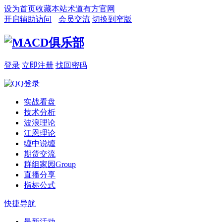
设为首页
收藏本站
术道有方官网
开启辅助访问
会员交流
切换到窄版
登录
立即注册
找回密码
实战看盘
技术分析
波浪理论
江恩理论
缠中说缠
期货交流
群组家园
Group
直播分享
指标公式
快捷导航
最新活动