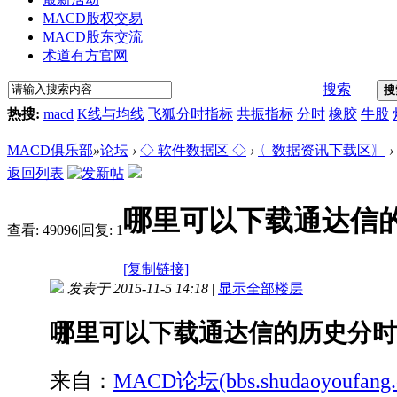
MACD股权交易
MACD股东交流
术道有方官网
搜索
搜
热搜:
macd
K线与均线
飞狐分时指标
共振指标
分时
橡胶
牛股
MACD俱乐部
»
论坛
›
◇ 软件数据区 ◇
›
〖数据资讯下载区〗
›
返回列表
哪里可以下载通达信
查看:
49096
|
回复:
1
[复制链接]
发表于 2015-11-5 14:18
|
显示全部楼层
哪里可以下载通达信的历史分时
来自：
MACD论坛(bbs.shudaoyoufang.