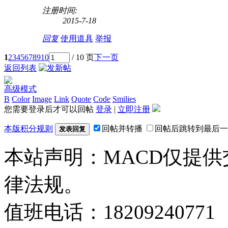
注册时间:
2015-7-18
回复
使用道具
举报
1
2
3
4
5
6
7
8
9
10
/ 10 页
下一页
返回列表
高级模式
B
Color
Image
Link
Quote
Code
Smilies
您需要登录后才可以回帖
登录
|
立即注册
本版积分规则
回帖并转播
回帖后跳转到最后一
发表回复
本站声明：MACD仅提
律法规。
值班电话：18209240771