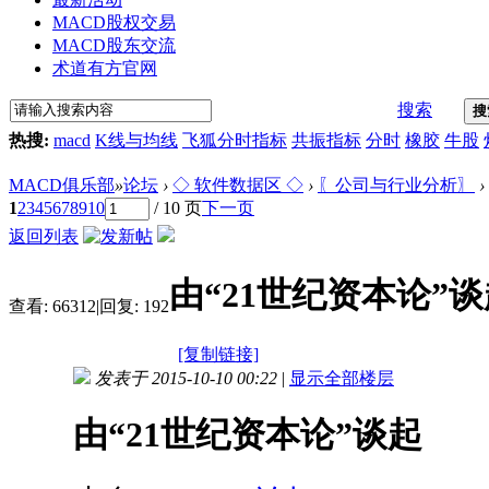
MACD股权交易
MACD股东交流
术道有方官网
搜索
搜
热搜:
macd
K线与均线
飞狐分时指标
共振指标
分时
橡胶
牛股
MACD俱乐部
»
论坛
›
◇ 软件数据区 ◇
›
〖公司与行业分析〗
›
1
2
3
4
5
6
7
8
9
10
/ 10 页
下一页
返回列表
由“21世纪资本论”
查看:
66312
|
回复:
192
[复制链接]
发表于 2015-10-10 00:22
|
显示全部楼层
由“21世纪资本论”谈起