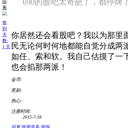
690的股吧太奇葩了，都停牌
田
葱
签
到
你居然还会看股吧？我以为那里
天
数:
民无论何时何地都能自觉分成两
1 天
如任、索和软。我自己估摸了一
也会掐那两派！
金币:
奖励:
热心:
注册时间:
2015-7-18
回复
使用道具
举报