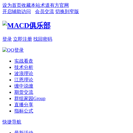
设为首页
收藏本站
术道有方官网
开启辅助访问
会员交流
切换到窄版
登录
立即注册
找回密码
实战看盘
技术分析
波浪理论
江恩理论
缠中说缠
期货交流
群组家园
Group
直播分享
指标公式
快捷导航
最新活动