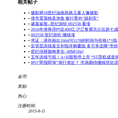
相关帖子
•
摄影师18世纪油画风格儿童人像摄影
•
债市震荡殃及池鱼 银行委外“踩刹车”
•
诸葛鉴股--世纪游轮 002558 看涨
•
2016年债券违约近400亿 沪辽鲁冀京占比超七
•
002558 世纪游轮 继续涨
•
求证：请你画出1664与5178的时间与价格1*1线
•
监管层连续发文剑指并购重组 多方夹击降“壳价
•
世纪佳丽旗袍美女--MM[10p]
•
五年连续亏损！A+H股暂停上市 *ST昆机成首
•
IPO“即报即审”渐行渐近？ 市场期待继续优化
金币:
奖励:
热心:
注册时间:
2015-8-11