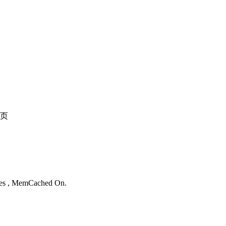
页
。
ries , MemCached On.