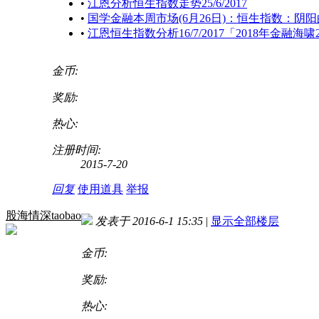
•
江恩分析恒生指数走势25/6/2017
•
国学金融本周市场(6月26日)：恒生指数：阴
•
江恩恒生指数分析16/7/2017「2018年金融海
金币:
奖励:
热心:
注册时间:
2015-7-20
回复
使用道具
举报
股海情深taobao
发表于 2016-6-1 15:35
|
显示全部楼层
金币:
奖励:
热心: