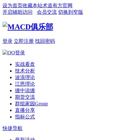
设为首页
收藏本站
术道有方官网
开启辅助访问
会员交流
切换到窄版
登录
立即注册
找回密码
实战看盘
技术分析
波浪理论
江恩理论
缠中说缠
期货交流
群组家园
Group
直播分享
指标公式
快捷导航
最新活动