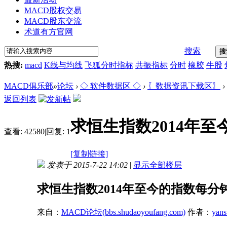
MACD股权交易
MACD股东交流
术道有方官网
搜索
搜
热搜:
macd
K线与均线
飞狐分时指标
共振指标
分时
橡胶
牛股
MACD俱乐部
»
论坛
›
◇ 软件数据区 ◇
›
〖数据资讯下载区〗
›
返回列表
求恒生指数2014年
查看:
42580
|
回复:
1
[复制链接]
发表于 2015-7-22 14:02
|
显示全部楼层
求恒生指数2014年至今的指数每分
来自：
MACD论坛(bbs.shudaoyoufang.com)
作者：
yans