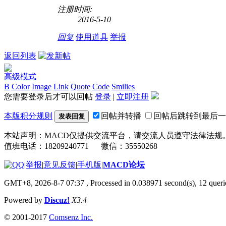
注册时间:
2016-5-10
回复
使用道具
举报
返回列表
高级模式
B
Color
Image
Link
Quote
Code
Smilies
您需要登录后才可以回帖
登录
|
立即注册
本版积分规则
回帖并转播
回帖后跳转到最后一
发表回复
本站声明：MACD仅提供交流平台，请交流人员遵守法律法规
值班电话：18209240771 微信：35550268
|
举报
|
意见反馈
|
手机版
|
MACD论坛
GMT+8, 2026-8-7 07:37
, Processed in 0.038971 second(s), 12 que
Powered by
Discuz!
X3.4
© 2001-2017
Comsenz Inc.