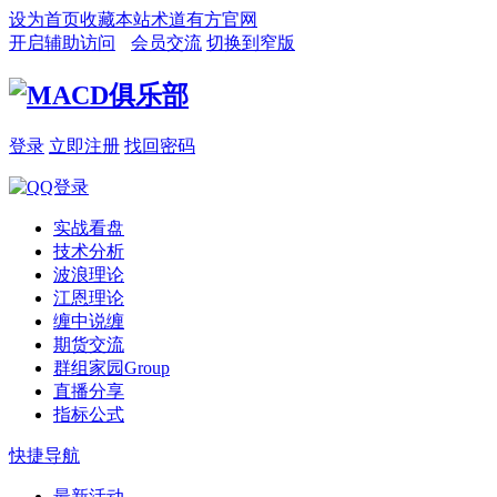
设为首页
收藏本站
术道有方官网
开启辅助访问
会员交流
切换到窄版
登录
立即注册
找回密码
实战看盘
技术分析
波浪理论
江恩理论
缠中说缠
期货交流
群组家园
Group
直播分享
指标公式
快捷导航
最新活动