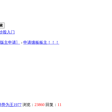
索
炒股入门
版主申请〗
›
申请缠板板主！！！
趋势为王1977
浏览：
23860
回复：
11