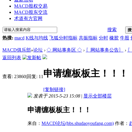
MACD股权交易
MACD股东交流
术道有方官网
搜索
搜
热搜:
macd
K线与均线
飞狐分时指标
共振指标
分时
橡胶
牛股
MACD俱乐部
»
论坛
›
◇ 网站事务区 ◇
›
〖网站事务公告〗
›
〖
返回列表
申请缠板板主！！！
查看:
23860
|
回复:
11
[复制链接]
发表于 2015-5-23 15:08
|
显示全部楼层
申请缠板板主！！！
来自：
MACD论坛(bbs.shudaoyoufang.com)
作者：