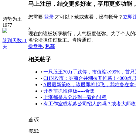
马上注册，结交更多好友，享用更多功能
您需要
登录
才可以下载或查看，没有帐号？
立即
趋势为王
1977
x
现在的缠板妖孽横行，人气极度低弥。为了个人的
名论坛担任过板主。肯请通过。
签到天数: 1
操盘手
,
私募
天
相关帖子
•
一只股王70万手跌停，市值缩水99%，首
•
CHN股市：券商合并潮拉开帷幕！4000点
•
A股最新策略，该股即将起飞，我准备在拿
•
开盘前抓涨停板-----合集
•
上涨都是从分歧到一致的过程
•
有工作室或私募公司招人的吗？或者大师收
金币:
奖励: