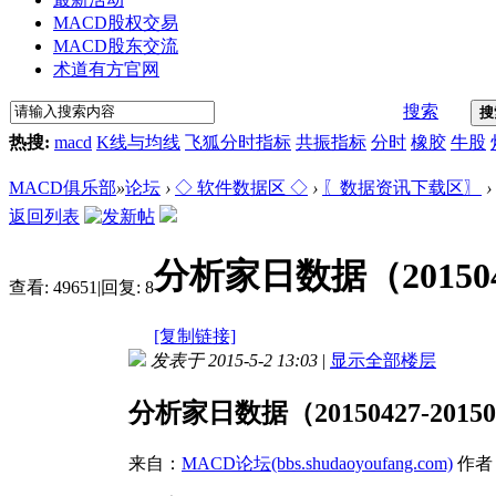
MACD股权交易
MACD股东交流
术道有方官网
搜索
搜
热搜:
macd
K线与均线
飞狐分时指标
共振指标
分时
橡胶
牛股
MACD俱乐部
»
论坛
›
◇ 软件数据区 ◇
›
〖数据资讯下载区〗
›
返回列表
分析家日数据（2015042
查看:
49651
|
回复:
8
[复制链接]
发表于 2015-5-2 13:03
|
显示全部楼层
分析家日数据（20150427-20150
来自：
MACD论坛(bbs.shudaoyoufang.com)
作者