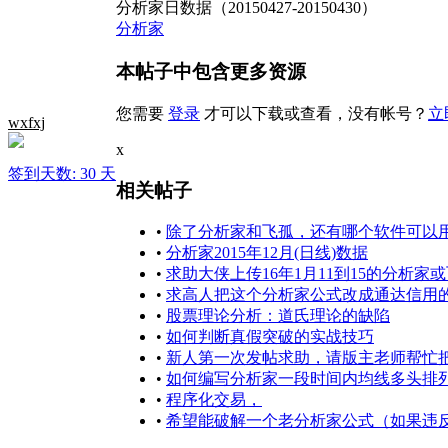
分析家日数据（20150427-20150430）
分析家
本帖子中包含更多资源
您需要
登录
才可以下载或查看，没有帐号？
立
wxfxj
x
签到天数: 30 天
相关帖子
•
除了分析家和飞孤，还有哪个软件可以
•
分析家2015年12月(日线)数据
•
求助大侠上传16年1月11到15的分析家或
•
求高人把这个分析家公式改成通达信用
•
股票理论分析：道氏理论的缺陷
•
如何判断真假突破的实战技巧
•
新人第一次发帖求助，请版主老师帮忙
•
如何编写分析家一段时间内均线多头排
•
程序化交易，
•
希望能破解一个老分析家公式（如果违