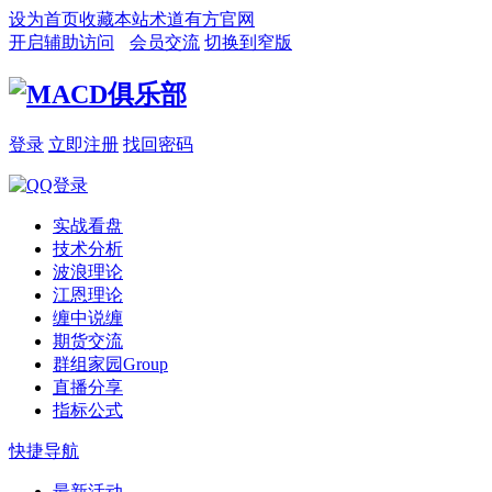
设为首页
收藏本站
术道有方官网
开启辅助访问
会员交流
切换到窄版
登录
立即注册
找回密码
实战看盘
技术分析
波浪理论
江恩理论
缠中说缠
期货交流
群组家园
Group
直播分享
指标公式
快捷导航
最新活动