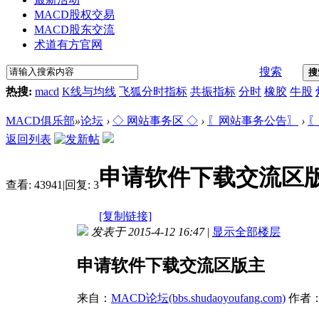
MACD股权交易
MACD股东交流
术道有方官网
搜索
搜
热搜:
macd
K线与均线
飞狐分时指标
共振指标
分时
橡胶
牛股
MACD俱乐部
»
论坛
›
◇ 网站事务区 ◇
›
〖网站事务公告〗
›
〖
返回列表
申请软件下载交流区
查看:
43941
|
回复:
3
[复制链接]
发表于 2015-4-12 16:47
|
显示全部楼层
申请软件下载交流区版主
来自：
MACD论坛(bbs.shudaoyoufang.com)
作者