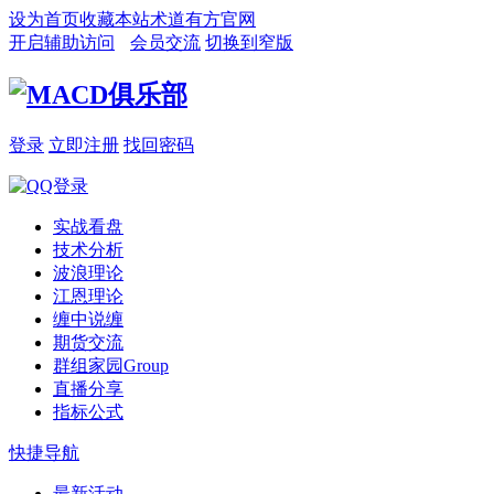
设为首页
收藏本站
术道有方官网
开启辅助访问
会员交流
切换到窄版
登录
立即注册
找回密码
实战看盘
技术分析
波浪理论
江恩理论
缠中说缠
期货交流
群组家园
Group
直播分享
指标公式
快捷导航
最新活动