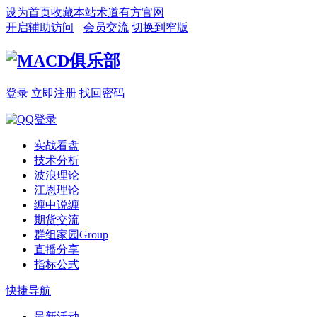
设为首页
收藏本站
术道有方官网
开启辅助访问
会员交流
切换到窄版
登录
立即注册
找回密码
实战看盘
技术分析
波浪理论
江恩理论
缠中说缠
期货交流
群组家园
Group
直播分享
指标公式
快捷导航
最新活动