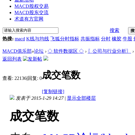
MACD股权交易
MACD股东交流
术道有方官网
搜索
搜
热搜:
macd
K线与均线
飞狐分时指标
共振指标
分时
橡胶
牛股
MACD俱乐部
»
论坛
›
◇ 软件数据区 ◇
›
〖公司与行业分析〗
›
返回列表
成交笔数
查看:
22136
|
回复:
0
[复制链接]
发表于 2015-1-29 14:27
|
显示全部楼层
成交笔数