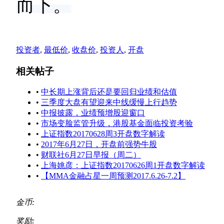
而下。
投资者
,
最低价
,
收盘价
,
投资人
,
开盘
相关帖子
•
中长期上涨背后还是要回归业绩和估值
•
三季度大盘有望迎来中线缓慢上行趋势
•
中报披露，业绩预增股迎窗口
•
市场变脸监管升级，港股基金面临投资考验
•
上证指数20170628周3开盘数字解读
•
2017年6月27日，开盘前强势牛股
•
财联社6月27日早报（周二）
•
上海姚彦：上证指数20170626周1开盘数字解读
•
【MMA金融占星一周预测2017.6.26-7.2】
金币:
奖励: