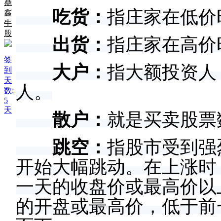
鼎
吃货：
指庄家在低价
鑫
牛
股
出货：
指庄家在高价
签
大户：
指大额投资人
到
天
人。
数:
5
天
散户：
就是买卖股票
跳空：
指股市受到强
开始大幅跳动。在上涨时
一天的收盘价或最高价以
的开盘或最高价，低于前