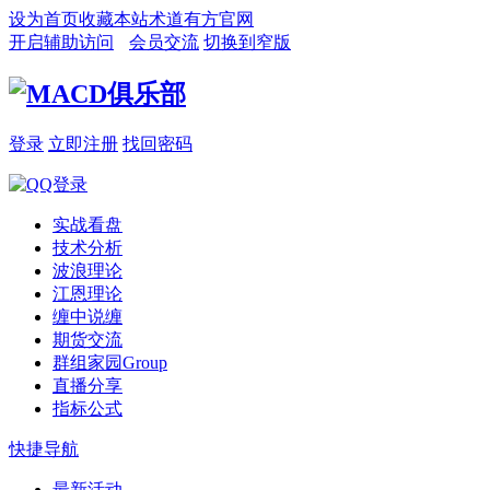
设为首页
收藏本站
术道有方官网
开启辅助访问
会员交流
切换到窄版
登录
立即注册
找回密码
实战看盘
技术分析
波浪理论
江恩理论
缠中说缠
期货交流
群组家园
Group
直播分享
指标公式
快捷导航
最新活动