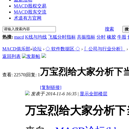
MACD股权交易
MACD股东交流
术道有方官网
搜索
搜
热搜:
macd
K线与均线
飞狐分时指标
共振指标
分时
橡胶
牛股
MACD俱乐部
»
论坛
›
◇ 软件数据区 ◇
›
〖公司与行业分析〗
›
返回列表
万宝烈给大家分析下
查看:
22570
|
回复:
1
[复制链接]
发表于 2014-11-6 16:35
|
显示全部楼层
万宝烈给大家分析下