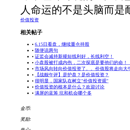
人命运的不是头脑而是
价值投资
相关帖子
•
6.15日看盘，继续重仓持股
•
随便说两句
•
证监会减持新规短线利好，长线利空！
•
小盘股被打成内伤，二次探底是要他们的命！
•
市场风向转向价值投资了。。价值股将走向大
•
【战舰午评】是护盘？是价值投资？
•
很明显，国家队在树立"价值投资观"
•
价值投资的根本是什么？欢迎讨论
•
满屏的蓝筹 坑和机会哪个多
金币:
奖励:
热心: