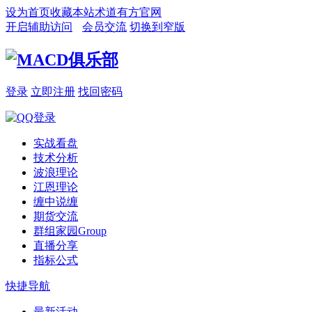
设为首页
收藏本站
术道有方官网
开启辅助访问
会员交流
切换到窄版
登录
立即注册
找回密码
实战看盘
技术分析
波浪理论
江恩理论
缠中说缠
期货交流
群组家园
Group
直播分享
指标公式
快捷导航
最新活动