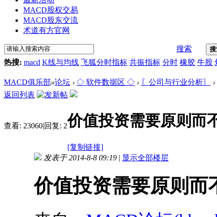
MACD股权交易
MACD股东交流
术道有方官网
搜索
搜
热搜:
macd
K线与均线
飞狐分时指标
共振指标
分时
橡胶
牛股
MACD俱乐部
»
论坛
›
◇ 软件数据区 ◇
›
〖公司与行业分析〗
›
返回列表
价值投资需要原则而
查看:
23060
|
回复:
2
[复制链接]
发表于 2014-8-8 09:19
|
显示全部楼层
价值投资需要原则而