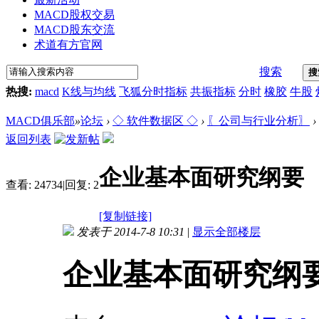
MACD股权交易
MACD股东交流
术道有方官网
搜索
搜
热搜:
macd
K线与均线
飞狐分时指标
共振指标
分时
橡胶
牛股
MACD俱乐部
»
论坛
›
◇ 软件数据区 ◇
›
〖公司与行业分析〗
›
返回列表
企业基本面研究纲要
查看:
24734
|
回复:
2
[复制链接]
发表于 2014-7-8 10:31
|
显示全部楼层
企业基本面研究纲