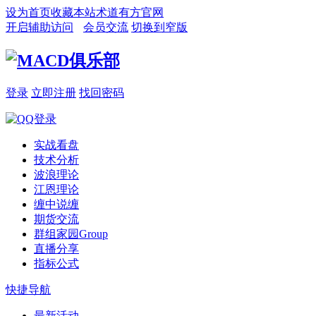
设为首页
收藏本站
术道有方官网
开启辅助访问
会员交流
切换到窄版
登录
立即注册
找回密码
实战看盘
技术分析
波浪理论
江恩理论
缠中说缠
期货交流
群组家园
Group
直播分享
指标公式
快捷导航
最新活动