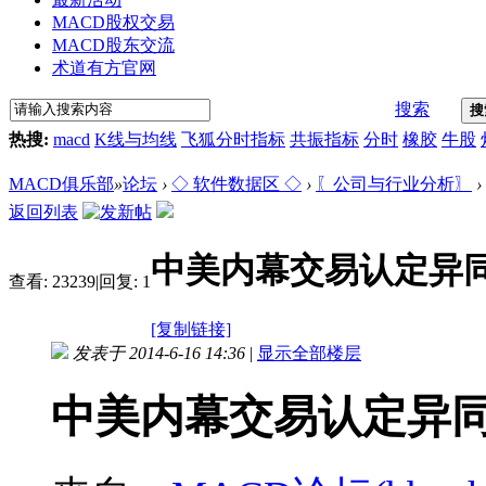
MACD股权交易
MACD股东交流
术道有方官网
搜索
搜
热搜:
macd
K线与均线
飞狐分时指标
共振指标
分时
橡胶
牛股
MACD俱乐部
»
论坛
›
◇ 软件数据区 ◇
›
〖公司与行业分析〗
›
返回列表
中美内幕交易认定异
查看:
23239
|
回复:
1
[复制链接]
发表于 2014-6-16 14:36
|
显示全部楼层
中美内幕交易认定异