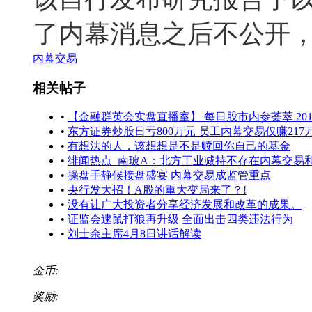
了内幕消息之后不公开
内幕交易
相关帖子
•
【金融群英会实盘直播室】 每日股市内参荟萃 2017-
•
东方证券炒股日亏800万元 员工内幕交易仅赚217
•
有想法的人，该想想是不是赎回你自己的基金
•
绯闻热点_南玻A：北方工业减持不存在内幕交易
•
操盘手静候接盘盛宴 内幕交易成监管重点
•
央行发大招！A股的重大变局来了？!
•
没有让广大投资者分享经济发展和改革的成果。
•
证监会逮鼠打狼再升级 全面出击四类违法行为
•
刘士余主席4月8日讲话解读
金币:
奖励: