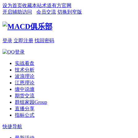
设为首页
收藏本站
术道有方官网
开启辅助访问
会员交流
切换到窄版
登录
立即注册
找回密码
实战看盘
技术分析
波浪理论
江恩理论
缠中说缠
期货交流
群组家园
Group
直播分享
指标公式
快捷导航
最新活动