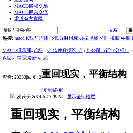
MACD股权交易
MACD股东交流
术道有方官网
搜索
搜
热搜:
macd
K线与均线
飞狐分时指标
共振指标
分时
橡胶
牛股
MACD俱乐部
»
论坛
›
◇ 软件数据区 ◇
›
〖公司与行业分析〗
›
返回列表
重回现实，平衡结构
查看:
23333
|
回复:
3
[复制链接]
发表于 2014-6-13 09:04
|
显示全部楼层
重回现实，平衡结构