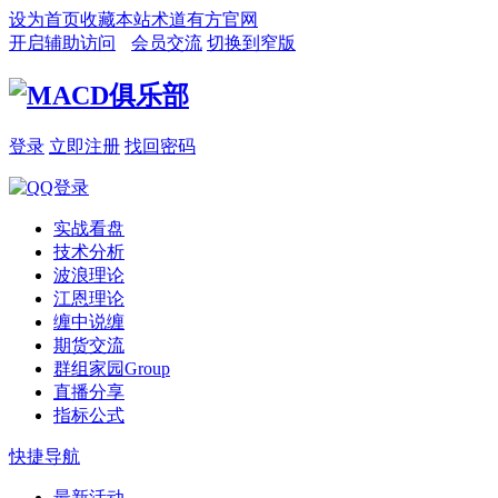
设为首页
收藏本站
术道有方官网
开启辅助访问
会员交流
切换到窄版
登录
立即注册
找回密码
实战看盘
技术分析
波浪理论
江恩理论
缠中说缠
期货交流
群组家园
Group
直播分享
指标公式
快捷导航
最新活动