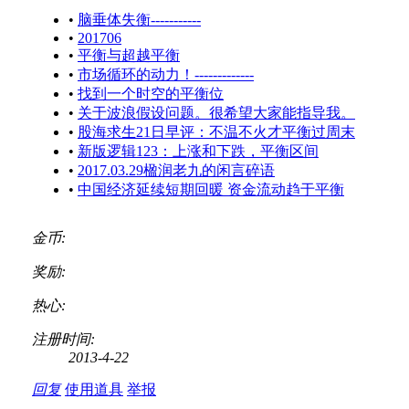
•
脑垂体失衡-----------
•
201706
•
平衡与超越平衡
•
市场循环的动力！-------------
•
找到一个时空的平衡位
•
关于波浪假设问题。很希望大家能指导我。
•
股海求生21日早评：不温不火才平衡过周末
•
新版逻辑123：上涨和下跌，平衡区间
•
2017.03.29楹润老九的闲言碎语
•
中国经济延续短期回暖 资金流动趋于平衡
金币:
奖励:
热心:
注册时间:
2013-4-22
回复
使用道具
举报