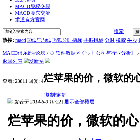
MACD股权交易
MACD股东交流
术道有方官网
搜索
搜
热搜:
macd
K线与均线
飞狐分时指标
共振指标
分时
橡胶
牛股
MACD俱乐部
»
论坛
›
◇ 软件数据区 ◇
›
〖公司与行业分析〗
›
返回列表
烂苹果的价，微软的心
查看:
23811
|
回复:
4
[复制链接]
发表于 2014-6-3 10:22
|
显示全部楼层
烂苹果的价，微软的心，