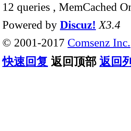
12 queries , MemCached O
Powered by
Discuz!
X3.4
© 2001-2017
Comsenz Inc.
快速回复
返回顶部
返回