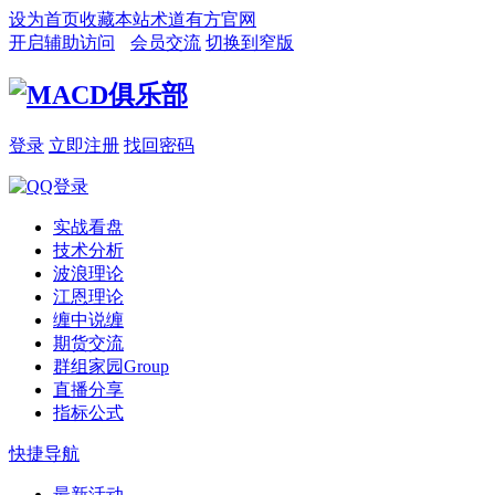
设为首页
收藏本站
术道有方官网
开启辅助访问
会员交流
切换到窄版
登录
立即注册
找回密码
实战看盘
技术分析
波浪理论
江恩理论
缠中说缠
期货交流
群组家园
Group
直播分享
指标公式
快捷导航
最新活动