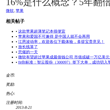
16%是什么概念？5年翻倍
微软
,
苹果
相关帖子
•
这款苹果超薄笔记本很便宜
•
苹果和爱国不可兼得 是中国人就不会再用
•
江恩波动率，欢迎各位下载体验，多提宝贵意见！
•
放长线算了
•
悲催的一天
•
微软有望超过苹果成最值钱公司 市值或破一万亿美元
•
fit你标准：智云股份（300097）签下大单，成功切
金币:
奖励:
热心:
注册时间:
2013-8-21