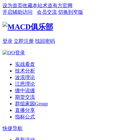
设为首页
收藏本站
术道有方官网
开启辅助访问
会员交流
切换到窄版
登录
立即注册
找回密码
实战看盘
技术分析
波浪理论
江恩理论
缠中说缠
期货交流
群组家园
Group
直播分享
指标公式
快捷导航
最新活动