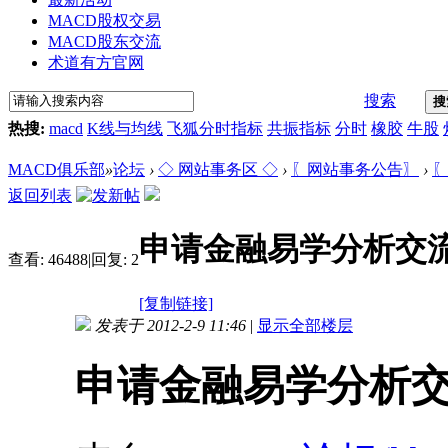
MACD股权交易
MACD股东交流
术道有方官网
搜索
搜
热搜:
macd
K线与均线
飞狐分时指标
共振指标
分时
橡胶
牛股
MACD俱乐部
»
论坛
›
◇ 网站事务区 ◇
›
〖网站事务公告〗
›
〖
返回列表
申请金融易学分析交
查看:
46488
|
回复:
2
[复制链接]
发表于 2012-2-9 11:46
|
显示全部楼层
申请金融易学分析