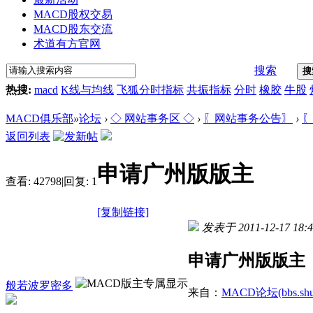
MACD股权交易
MACD股东交流
术道有方官网
搜索
搜
热搜:
macd
K线与均线
飞狐分时指标
共振指标
分时
橡胶
牛股
MACD俱乐部
»
论坛
›
◇ 网站事务区 ◇
›
〖网站事务公告〗
›
〖
返回列表
申请广州版版主
查看:
42798
|
回复:
1
[复制链接]
发表于 2011-12-17 18:4
申请广州版版主
般若波罗密多
来自：
MACD论坛(bbs.shud