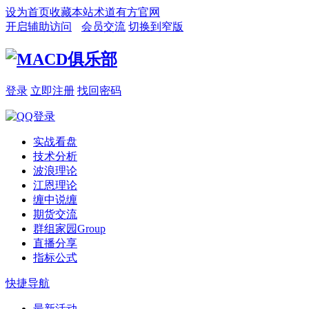
设为首页
收藏本站
术道有方官网
开启辅助访问
会员交流
切换到窄版
登录
立即注册
找回密码
实战看盘
技术分析
波浪理论
江恩理论
缠中说缠
期货交流
群组家园
Group
直播分享
指标公式
快捷导航
最新活动