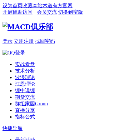
设为首页
收藏本站
术道有方官网
开启辅助访问
会员交流
切换到窄版
登录
立即注册
找回密码
实战看盘
技术分析
波浪理论
江恩理论
缠中说缠
期货交流
群组家园
Group
直播分享
指标公式
快捷导航
最新活动