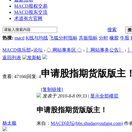
MACD股权交易
MACD股东交流
术道有方官网
搜索
搜
热搜:
macd
K线与均线
飞狐分时指标
共振指标
分时
橡胶
牛股
MACD俱乐部
»
论坛
›
◇ 网站事务区 ◇
›
〖网站事务公告〗
›
〖
返回列表
申请股指期货版版主
查看:
47166
|
回复:
4
[复制链接]
发表于 2010-8-8 09:33
|
显示全部楼层
申请股指期货版版主！
杨太极
来自：
MACD论坛(bbs.shudaoyoufang.com)
作