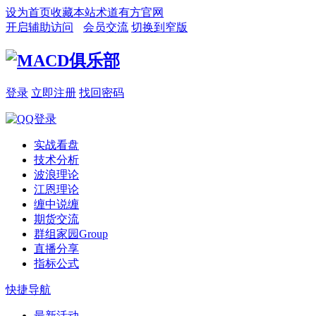
设为首页
收藏本站
术道有方官网
开启辅助访问
会员交流
切换到窄版
登录
立即注册
找回密码
实战看盘
技术分析
波浪理论
江恩理论
缠中说缠
期货交流
群组家园
Group
直播分享
指标公式
快捷导航
最新活动