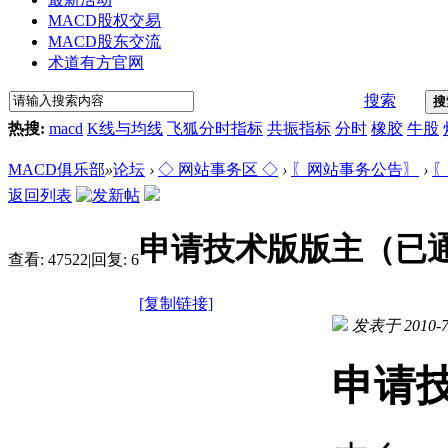
MACD股权交易
MACD股东交流
术道有方官网
搜索
搜
热搜:
macd
K线与均线
飞狐分时指标
共振指标
分时
橡胶
牛股
MACD俱乐部
»
论坛
›
◇ 网站事务区 ◇
›
〖网站事务公告〗
›
〖
返回列表
申请技术版版主（已
查看:
47522
|
回复:
6
[复制链接]
发表于 2010-7-
申请