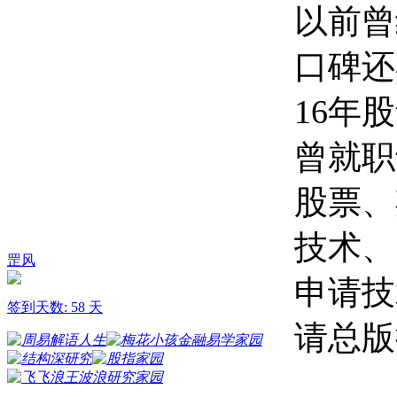
以前曾
口碑还
16年
曾就职
股票、
技术、
罡风
申请技
签到天数: 58 天
请总版