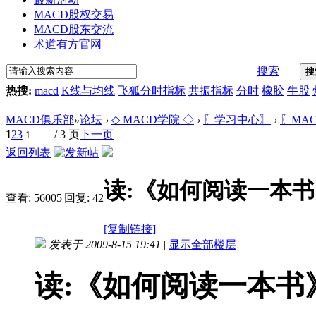
MACD股权交易
MACD股东交流
术道有方官网
搜索
搜
热搜:
macd
K线与均线
飞狐分时指标
共振指标
分时
橡胶
牛股
MACD俱乐部
»
论坛
›
◇ MACD学院 ◇
›
〖学习中心〗
›
〖MA
1
2
3
/ 3 页
下一页
返回列表
读:《如何阅读一本书
查看:
56005
|
回复:
42
[复制链接]
发表于 2009-8-15 19:41
|
显示全部楼层
读:《如何阅读一本书