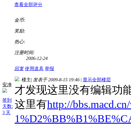
查看全部评分
金币:
奖励:
热心:
注册时间:
2006-12-24
回复
使用道具
举报
楼主
|
发表于 2009-8-15 19:46
|
显示全部楼层
安净
才发现这里没有编辑功
签到
这里有
http://bbs.macd.cn/
天数:
3 天
1%D2%BB%B1%BE%C