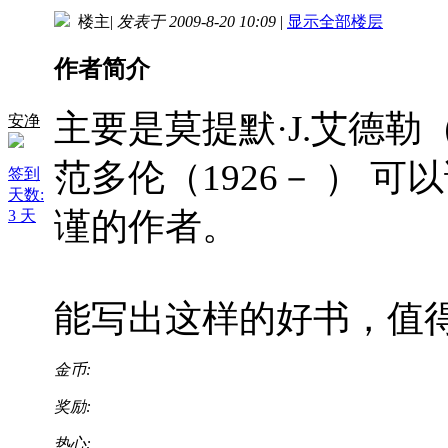
楼主
|
发表于 2009-8-20 10:09
|
显示全部楼层
作者简介
主要是莫提默·J.艾德勒（
安净
范多伦（1926－ ） 
签到
天数:
谨的作者。
3 天
能写出这样的好书，值得我
金币:
奖励:
热心: