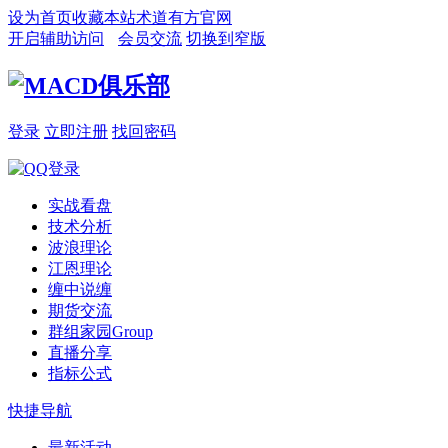
设为首页
收藏本站
术道有方官网
开启辅助访问
会员交流
切换到窄版
登录
立即注册
找回密码
实战看盘
技术分析
波浪理论
江恩理论
缠中说缠
期货交流
群组家园
Group
直播分享
指标公式
快捷导航
最新活动