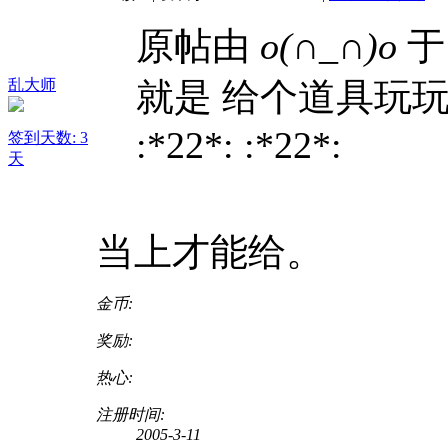
原帖由
o(∩_∩)o
于 
乱大师
就是 给个道具玩玩
:*22*: :*22*:
签到天数: 3
天
当上才能给。
金币:
奖励:
热心:
注册时间:
2005-3-11