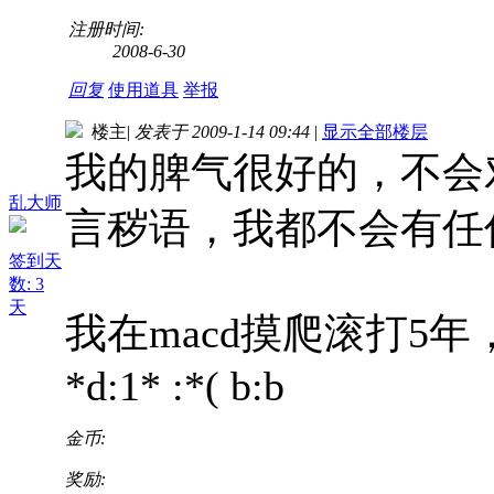
注册时间:
2008-6-30
回复
使用道具
举报
楼主
|
发表于 2009-1-14 09:44
|
显示全部楼层
我的脾气很好的，不会
乱大师
言秽语，我都不会有任
签到天
数: 3
天
我在macd摸爬滚打5年
*d:1* :*( b:b
金币:
奖励: