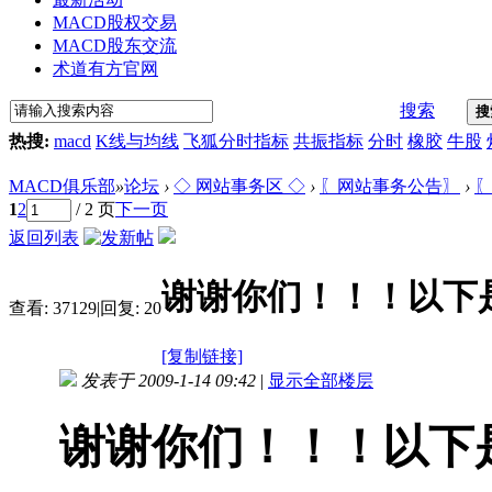
MACD股权交易
MACD股东交流
术道有方官网
搜索
搜
热搜:
macd
K线与均线
飞狐分时指标
共振指标
分时
橡胶
牛股
MACD俱乐部
»
论坛
›
◇ 网站事务区 ◇
›
〖网站事务公告〗
›
〖
1
2
/ 2 页
下一页
返回列表
谢谢你们！！！以下
查看:
37129
|
回复:
20
[复制链接]
发表于 2009-1-14 09:42
|
显示全部楼层
谢谢你们！！！以下