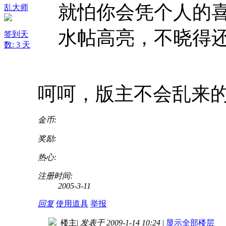
就怕你会凭个人的
乱大师
水帖高亮，不晓得
签到天
数: 3 天
呵呵，版主不会乱来
金币:
奖励:
热心:
注册时间:
2005-3-11
回复
使用道具
举报
楼主
|
发表于 2009-1-14 10:24
|
显示全部楼层