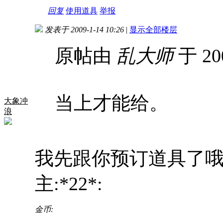
回复
使用道具
举报
发表于 2009-1-14 10:26
|
显示全部楼层
原帖由
乱大师
于 20
当上才能给。
大象冲
浪
我先跟你预订道具了哦:
主:*22*:
金币: