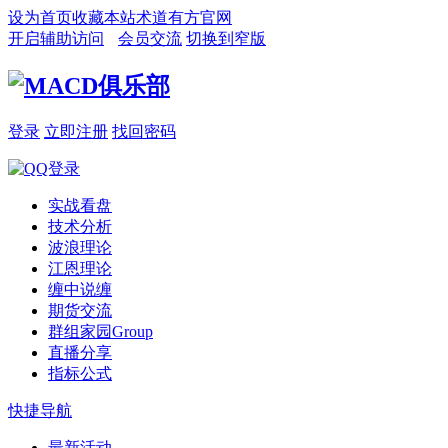
设为首页
收藏本站
术道有方官网
开启辅助访问
会员交流
切换到窄版
登录
立即注册
找回密码
实战看盘
技术分析
波浪理论
江恩理论
缠中说缠
期货交流
群组家园
Group
直播分享
指标公式
快捷导航
最新活动