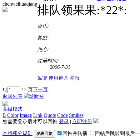
chenweihuaqiang
排队领果果:*22*:
金币:
奖励:
热心:
注册时间:
2006-7-31
回复
使用道具
举报
1
2
/ 2 页
下一页
返回列表
高级模式
B
Color
Image
Link
Quote
Code
Smilies
您需要登录后才可以回帖
登录
|
立即注册
本版积分规则
回帖并转播
回帖后跳转到最后一
发表回复