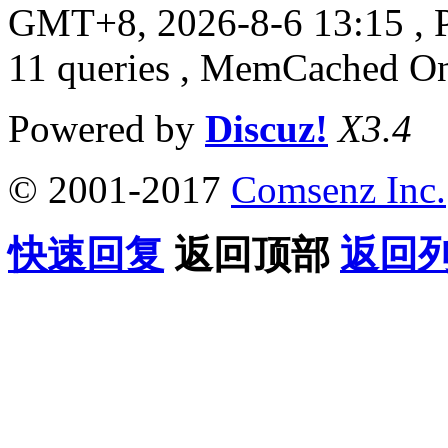
GMT+8, 2026-8-6 13:15
, 
11 queries , MemCached O
Powered by
Discuz!
X3.4
© 2001-2017
Comsenz Inc.
快速回复
返回顶部
返回