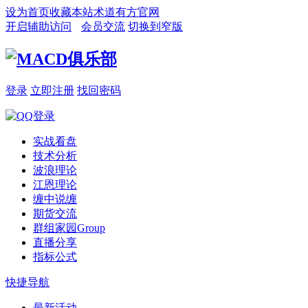
设为首页
收藏本站
术道有方官网
开启辅助访问
会员交流
切换到窄版
登录
立即注册
找回密码
实战看盘
技术分析
波浪理论
江恩理论
缠中说缠
期货交流
群组家园
Group
直播分享
指标公式
快捷导航
最新活动