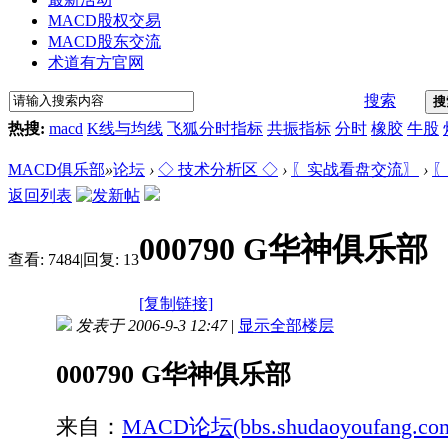
MACD股权交易
MACD股东交流
术道有方官网
搜索
搜
热搜:
macd
K线与均线
飞狐分时指标
共振指标
分时
橡胶
牛股
MACD俱乐部
»
论坛
›
◇ 技术分析区 ◇
›
〖实战看盘交流〗
›
〖
返回列表
000790 G华神俱乐部
查看:
7484
|
回复:
13
[复制链接]
发表于 2006-9-3 12:47
|
显示全部楼层
000790 G华神俱乐部
来自：
MACD论坛(bbs.shudaoyoufang.co