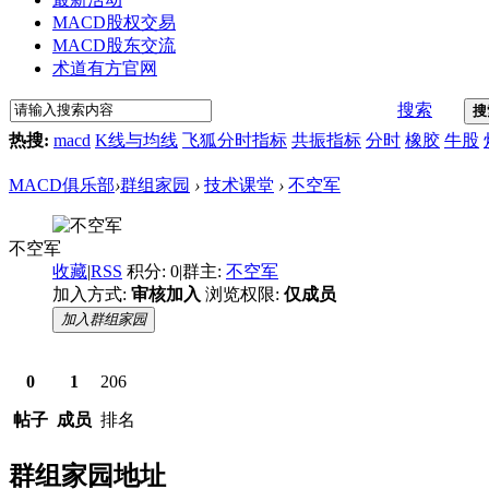
MACD股权交易
MACD股东交流
术道有方官网
搜索
搜
热搜:
macd
K线与均线
飞狐分时指标
共振指标
分时
橡胶
牛股
MACD俱乐部
›
群组家园
›
技术课堂
›
不空军
不空军
收藏
|
RSS
积分: 0
|
群主:
不空军
加入方式:
审核加入
浏览权限:
仅成员
加入群组家园
0
1
206
帖子
成员
排名
群组家园地址