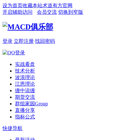
设为首页
收藏本站
术道有方官网
开启辅助访问
会员交流
切换到窄版
登录
立即注册
找回密码
实战看盘
技术分析
波浪理论
江恩理论
缠中说缠
期货交流
群组家园
Group
直播分享
指标公式
快捷导航
最新活动