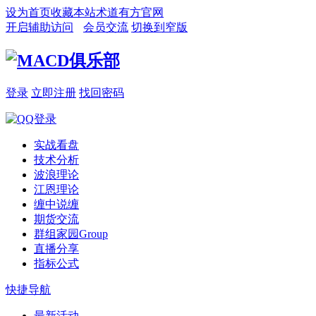
设为首页
收藏本站
术道有方官网
开启辅助访问
会员交流
切换到窄版
登录
立即注册
找回密码
实战看盘
技术分析
波浪理论
江恩理论
缠中说缠
期货交流
群组家园
Group
直播分享
指标公式
快捷导航
最新活动