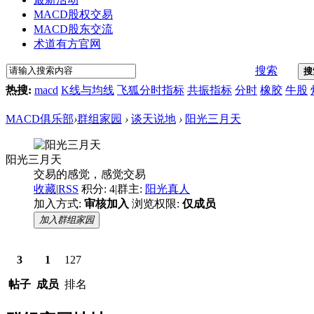
MACD股权交易
MACD股东交流
术道有方官网
搜索
搜
热搜:
macd
K线与均线
飞狐分时指标
共振指标
分时
橡胶
牛股
MACD俱乐部
›
群组家园
›
谈天说地
›
阳光三月天
阳光三月天
交易的感觉，感觉交易
收藏
|
RSS
积分: 4
|
群主:
阳光真人
加入方式:
审核加入
浏览权限:
仅成员
加入群组家园
3
1
127
帖子
成员
排名