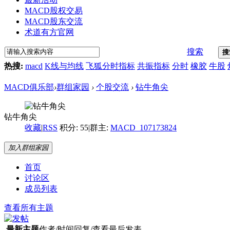
MACD股权交易
MACD股东交流
术道有方官网
搜索
搜
热搜:
macd
K线与均线
飞狐分时指标
共振指标
分时
橡胶
牛股
MACD俱乐部
›
群组家园
›
个股交流
›
钻牛角尖
钻牛角尖
收藏
|
RSS
积分: 55
|
群主:
MACD_107173824
加入群组家园
首页
讨论区
成员列表
查看所有主题
最新主题
作者/时间
回复/查看
最后发表