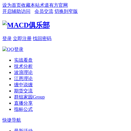
设为首页
收藏本站
术道有方官网
开启辅助访问
会员交流
切换到窄版
登录
立即注册
找回密码
实战看盘
技术分析
波浪理论
江恩理论
缠中说缠
期货交流
群组家园
Group
直播分享
指标公式
快捷导航
最新活动