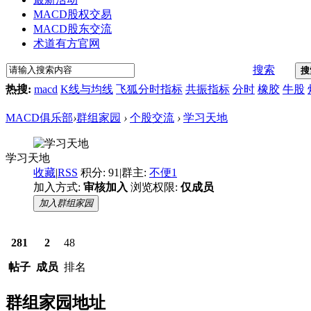
MACD股权交易
MACD股东交流
术道有方官网
搜索
搜
热搜:
macd
K线与均线
飞狐分时指标
共振指标
分时
橡胶
牛股
MACD俱乐部
›
群组家园
›
个股交流
›
学习天地
学习天地
收藏
|
RSS
积分: 91
|
群主:
不便1
加入方式:
审核加入
浏览权限:
仅成员
加入群组家园
281
2
48
帖子
成员
排名
群组家园地址