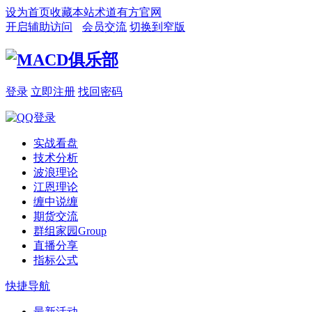
设为首页
收藏本站
术道有方官网
开启辅助访问
会员交流
切换到窄版
登录
立即注册
找回密码
实战看盘
技术分析
波浪理论
江恩理论
缠中说缠
期货交流
群组家园
Group
直播分享
指标公式
快捷导航
最新活动